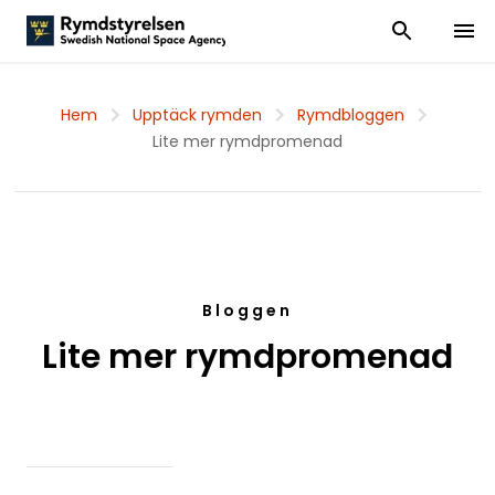
Visa och dölj
Visa 
Hem
Upptäck rymden
Rymdbloggen
Lite mer rymdpromenad
Bloggen
Lite mer rymdpromenad