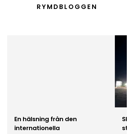
RYMDBLOGGEN
En hälsning från den
Skic
internationella
stu