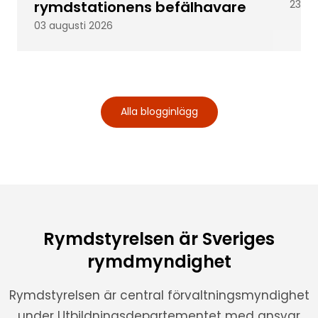
rymdstationens befälhavare
23 ju
03 augusti 2026
Alla blogginlägg
Rymdstyrelsen är Sveriges
rymdmyndighet
Rymdstyrelsen är central förvaltningsmyndighet
under Utbildningsdepartementet med ansvar