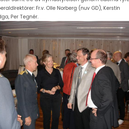
eraldirektörer: Fr.v. Olle Norberg (nuv GD), Kerstin
dga, Per Tegnér.