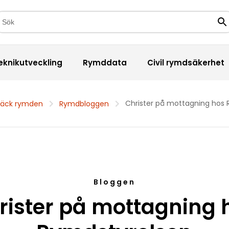
kfält
Sö
eknikutveckling
Rymddata
Civil rymdsäkerhet
Christer på mottagning hos
täck rymden
Rymdbloggen
Bloggen
rister på mottagning 