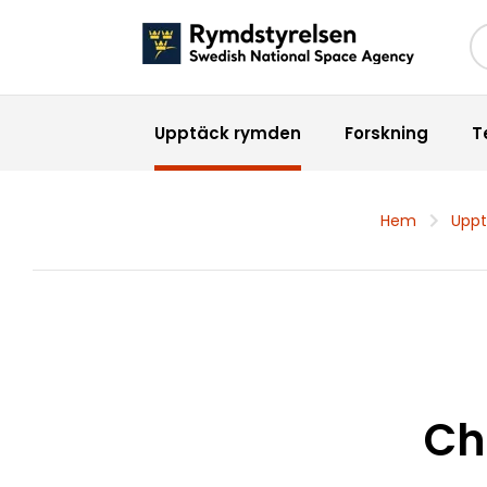
Sö
Upptäck rymden
Forskning
T
Hem
Upp
Ch