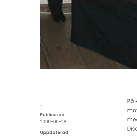
På 
´
mot
Publicerad
med
2009-09-28
Dis
Uppdaterad