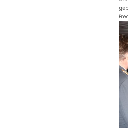
geb
Fre