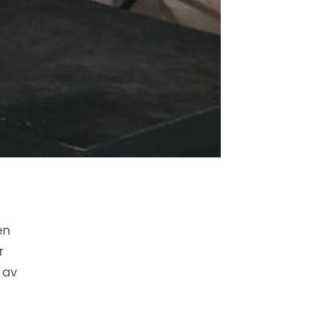
en
r
 av