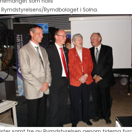
nemanget som hölls
 Rymdstyrelsens/Rymdbolaget i Solna.
ister samt tre av Rymdstyrelsen genom tiderna fyr