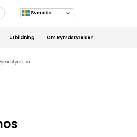
Svenska
kknapp
Utbildning
Om Rymdstyrelsen
 Rymdstyrelsen
hos