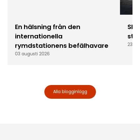
En hälsning från den
Skic
internationella
stu
rymdstationens befälhavare
23 ju
03 augusti 2026
Alla blogginlägg