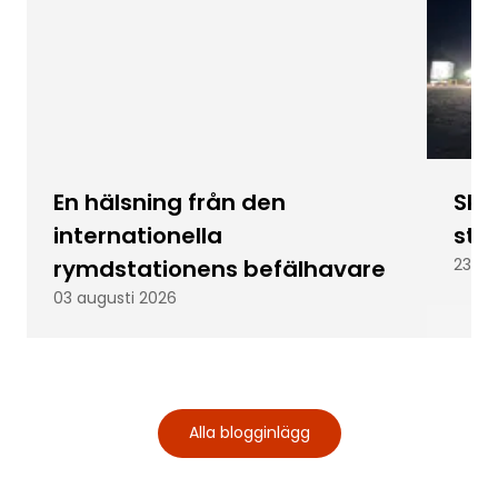
En hälsning från den
Skic
internationella
stu
rymdstationens befälhavare
23 ju
03 augusti 2026
Alla blogginlägg