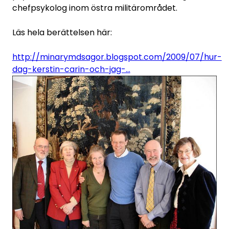
chefpsykolog inom östra militärområdet.
Läs hela berättelsen här:
http://minarymdsagor.blogspot.com/2009/07/hur-
dag-kerstin-carin-och-jag-...