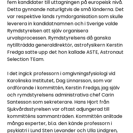
fem kandidater till uttagningen på europeisk nivå.
Detta gynnande naturligtvis de små länderna. Det
var respektive lands rymdorganisation som skulle
leverera in kandidatnamnen och i Sverige valde
Rymdstyrelsen att själv organisera
urvalsprocessen. Rymdstyrelsens då ganska
nytillträdda generaldirektör, astrofysikern Kerstin
Fredga satte upp det hon kallade ASTE, Astronaut
Selection TEam.
I det ingick professorn i omgivningsfysiologi vid
Karolinska Institutet, Dag Linnarsson, som var
ordförande i kommittén, Kerstin Fredga, jag själv
och rymdstyrelsens administrativa chef Carin
Santesson som sekreterare. Hans Hjort från
Sjukvårdsstyrelsen var oftast adjungerad till
kommitténs sammanträden. Kommittén anlitade
många experter, bl.a. den kände professorn i
psykiatri i Lund Sten Levander och Ulla Lindgren,