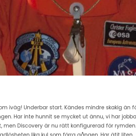
kom iväg! Underbar start. Kändes mindre skakig än f
gen. Har inte hunnit se mycket ut ännu, vi har jobb
t, men Discovery är nu rätt konfigurerad för rymden
gdlösheten lika kul som förra gången. Har ätit liten