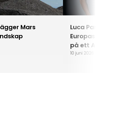
lägger Mars
Luca Parmitano blir
andskap
Europas första astr
på ett Artemisuppd
10 juni 2026