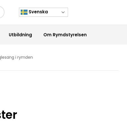
Svenska
kknapp
Utbildning
Om Rymdstyrelsen
glesang i rymden
ter