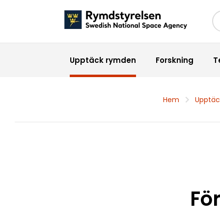
Sö
Upptäck rymden
Forskning
T
Hem
Upptäc
Fö