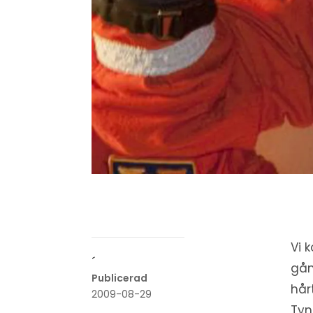
Vi 
´
gån
Publicerad
hår
2009-08-29
Tyn