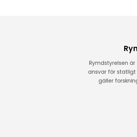
Rym
Rymdstyrelsen är
ansvar för statlig
gäller forskni