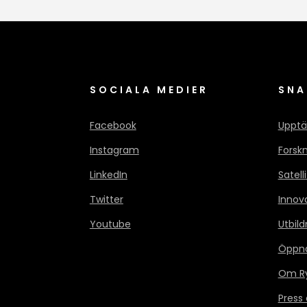
SOCIALA MEDIER
SNA
Facebook
Upptä
Instagram
Forsk
LinkedIn
Satell
Twitter
Innov
Youtube
Utbild
Öppn
Om Ry
Press