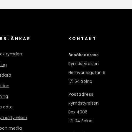
BBLÄNKAR
KONTAKT
ck rymden
Besöksadress
Rymdstyrelsen
ning
Hemvärnsgatan 9
itdata
171 54 Solna
ation
Postadress
ning
Rymdstyrelsen
a data
Box 4006
mdstyrelsen
171 04 Solna
 och media