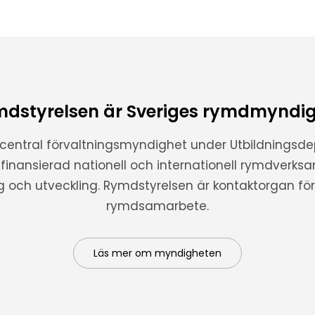
dstyrelsen är Sveriges rymdmyndi
 central förvaltningsmyndighet under Utbildnings
t finansierad nationell och internationell rymdverks
ng och utveckling. Rymdstyrelsen är kontaktorgan för 
rymdsamarbete.
Läs mer om myndigheten