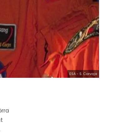
ESA - S. Corvaja
örra
at
.