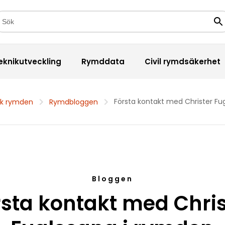
kfält
Sö
eknikutveckling
Rymddata
Civil rymdsäkerhet
Första kontakt med Christer Fu
k rymden
Rymdbloggen
Bloggen
rsta kontakt med Chris