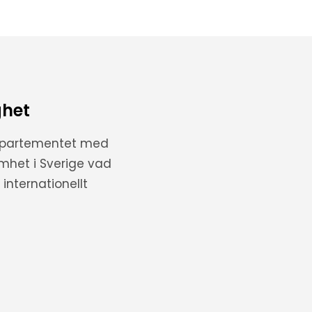
ghet
departementet med
amhet i Sverige vad
internationellt