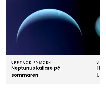
UPPTÄCK RYMDEN
UPP
Neptunus kallare på
Hub
sommaren
Ura