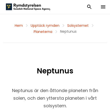
Visa och dölj
Visa 
Hem
Upptäck rymden
Solsystemet
Neptunus
Planeterna
Neptunus
Neptunus är den åttonde planeten från
solen, och den yttersta planeten i vårt
solsystem.