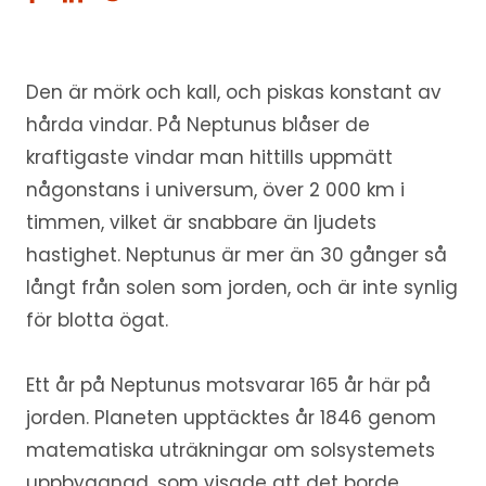
Den är mörk och kall, och piskas konstant av
hårda vindar. På Neptunus blåser de
kraftigaste vindar man hittills uppmätt
någonstans i universum, över 2 000 km i
timmen, vilket är snabbare än ljudets
hastighet. Neptunus är mer än 30 gånger så
långt från solen som jorden, och är inte synlig
för blotta ögat.
Ett år på Neptunus motsvarar 165 år här på
jorden. Planeten upptäcktes år 1846 genom
matematiska uträkningar om solsystemets
uppbyggnad, som visade att det borde