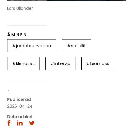
Lars Ullander
ÄMNEN:
#jordobservation
#satellit
#klimatet
#intervju
#biomass
´
Publicerad
2025-04-24
Dela artikel: