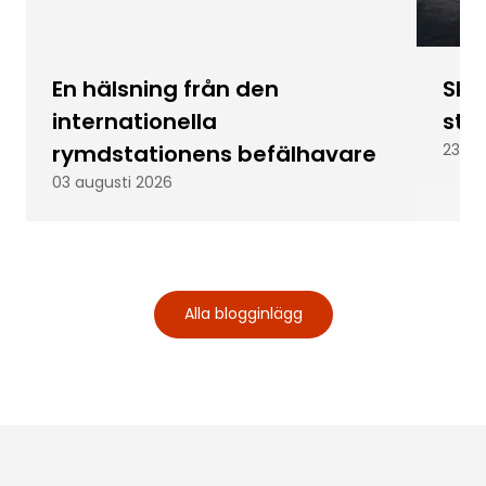
En hälsning från den
Skic
internationella
stu
rymdstationens befälhavare
23 ju
03 augusti 2026
Alla blogginlägg