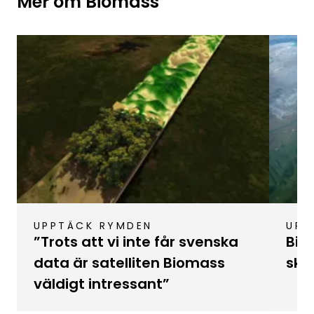
Mer om Biomass
UPPTÄCK RYMDEN
UPP
”Trots att vi inte får svenska
Bio
data är satelliten Biomass
sko
väldigt intressant”