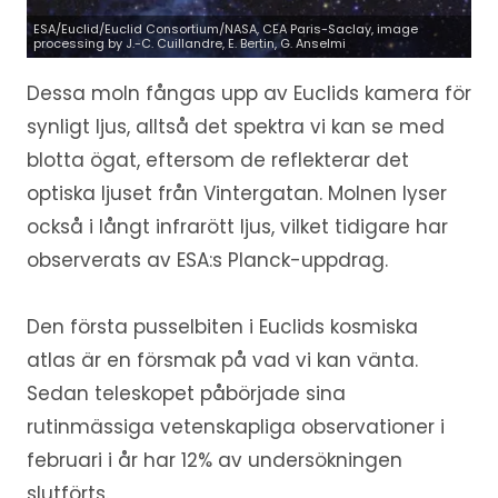
ESA/Euclid/Euclid Consortium/NASA, CEA Paris-Saclay, image
processing by J.-C. Cuillandre, E. Bertin, G. Anselmi
Dessa moln fångas upp av Euclids kamera för
synligt ljus, alltså det spektra vi kan se med
blotta ögat, eftersom de reflekterar det
optiska ljuset från Vintergatan. Molnen lyser
också i långt infrarött ljus, vilket tidigare har
observerats av ESA:s Planck-uppdrag.
Den första pusselbiten i Euclids kosmiska
atlas är en försmak på vad vi kan vänta.
Sedan teleskopet påbörjade sina
rutinmässiga vetenskapliga observationer i
februari i år har 12% av undersökningen
slutförts.