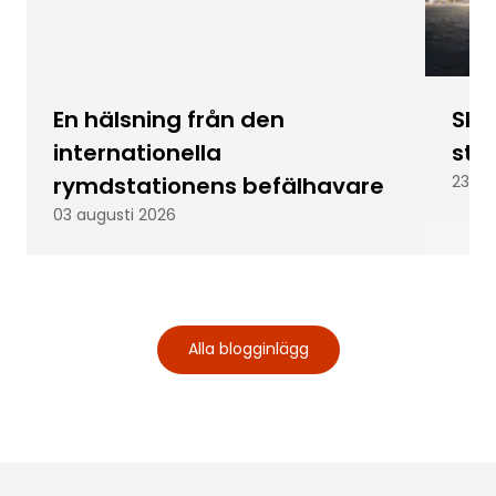
En hälsning från den
Skic
internationella
stu
rymdstationens befälhavare
23 ju
03 augusti 2026
Alla blogginlägg