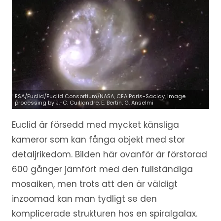
ESA/Euclid/Euclid Consortium/NASA, CEA Paris-Saclay, image
processing by J.-C. Cuillandre, E. Bertin, G. Anselmi
Euclid är försedd med mycket känsliga
kameror som kan fånga objekt med stor
detaljrikedom. Bilden här ovanför är förstorad
600 gånger jämfört med den fullständiga
mosaiken, men trots att den är väldigt
inzoomad kan man tydligt se den
komplicerade strukturen hos en spiralgalax.