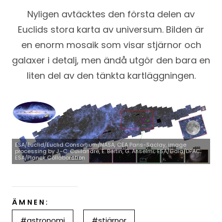
Nyligen avtäcktes den första delen av
Euclids stora karta av universum. Bilden är
en enorm mosaik som visar stjärnor och
galaxer i detalj, men ändå utgör den bara en
liten del av den tänkta kartläggningen.
ESA/Euclid/Euclid Consortium/NASA, CEA Paris-Saclay, image
processing by J.-C. Cuillandre, E. Bertin, G. Anselmi; ESA/Gaia/DPAC;
ESA/Planck Collaboration
ÄMNEN:
#astronomi
#stjärnor