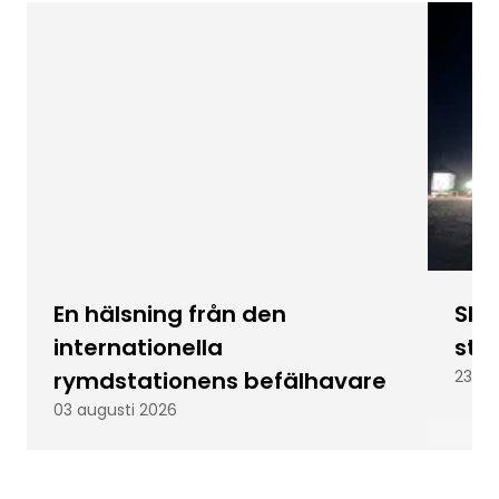
En hälsning från den
Skic
internationella
stu
rymdstationens befälhavare
23 ju
03 augusti 2026