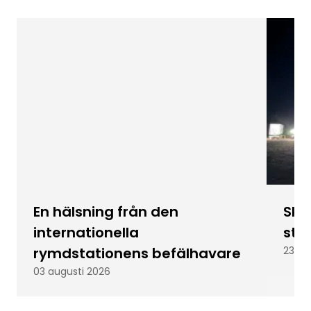
En hälsning från den
Skic
internationella
stu
rymdstationens befälhavare
23 ju
03 augusti 2026