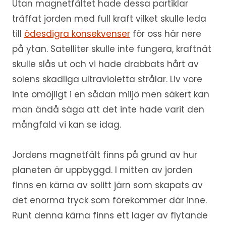
Utan magnetfältet hade dessa partiklar
träffat jorden med full kraft vilket skulle leda
till
ödesdigra konsekvenser
för oss här nere
på ytan. Satelliter skulle inte fungera, kraftnät
skulle slås ut och vi hade drabbats hårt av
solens skadliga ultravioletta strålar. Liv vore
inte omöjligt i en sådan miljö men säkert kan
man ändå säga att det inte hade varit den
mångfald vi kan se idag.
Jordens magnetfält finns på grund av hur
planeten är uppbyggd. I mitten av jorden
finns en kärna av solitt järn som skapats av
det enorma tryck som förekommer där inne.
Runt denna kärna finns ett lager av flytande