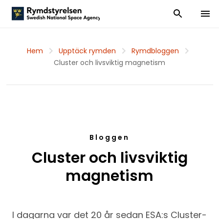
Visa och dölj
Visa 
Hem
Upptäck rymden
Rymdbloggen
Cluster och livsviktig magnetism
Bloggen
Cluster och livsviktig
magnetism
I dagarna var det 20 år sedan ESA:s Cluster-