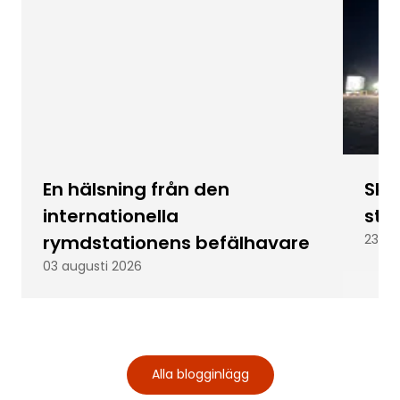
En hälsning från den
Skic
internationella
stu
rymdstationens befälhavare
23 ju
03 augusti 2026
Alla blogginlägg