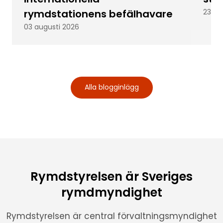
rymdstationens befälhavare
23 ju
03 augusti 2026
Alla blogginlägg
Rymdstyrelsen är Sveriges
rymdmyndighet
Rymdstyrelsen är central förvaltningsmyndighet