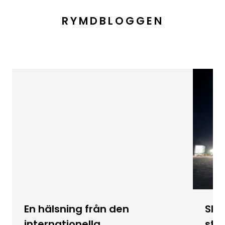
RYMDBLOGGEN
En hälsning från den
Skic
internationella
stu