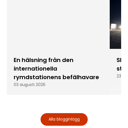
En hälsning från den
Skic
internationella
stu
rymdstationens befälhavare
23 ju
03 augusti 2026
Alla blogginlägg