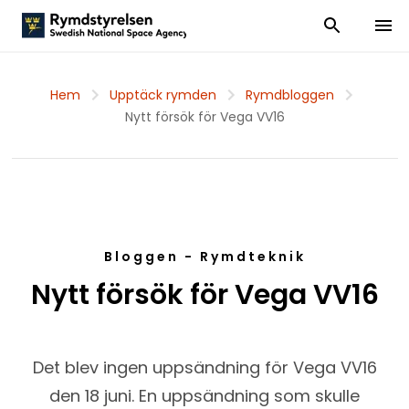
Visa och dölj
Visa 
Hem
Upptäck rymden
Rymdbloggen
Nytt försök för Vega VV16
Bloggen - Rymdteknik
Nytt försök för Vega VV16
Det blev ingen uppsändning för Vega VV16
den 18 juni. En uppsändning som skulle