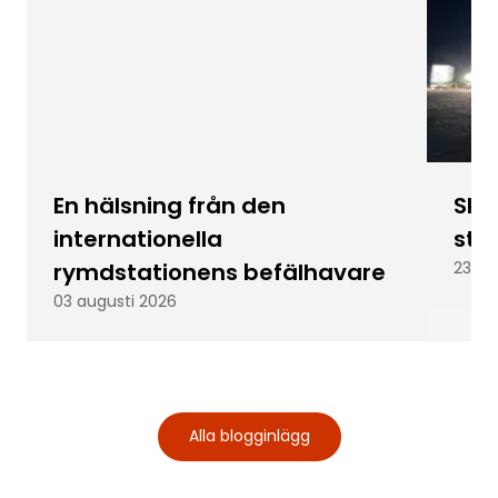
En hälsning från den
Skic
internationella
stu
rymdstationens befälhavare
23 ju
03 augusti 2026
Alla blogginlägg