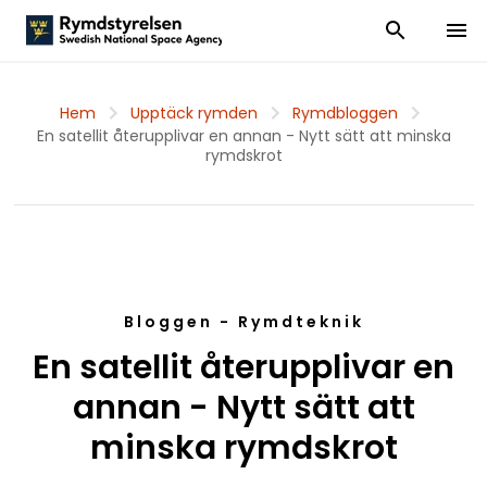
Visa och dölj
Visa 
Hem
Upptäck rymden
Rymdbloggen
En satellit återupplivar en annan - Nytt sätt att minska
rymdskrot
Bloggen - Rymdteknik
En satellit återupplivar en
annan - Nytt sätt att
minska rymdskrot