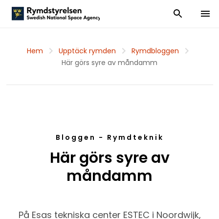
Visa och dölj
Visa 
Hem
Upptäck rymden
Rymdbloggen
Här görs syre av måndamm
Bloggen - Rymdteknik
Här görs syre av
måndamm
På Esas tekniska center ESTEC i Noordwijk,