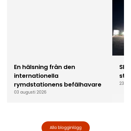
En hälsning från den
Skic
internationella
stu
rymdstationens befälhavare
23 ju
03 augusti 2026
Alla blogginlägg