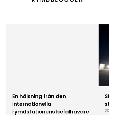
En hälsning från den
Skic
internationella
stu
rymdstationens befälhavare
23 ju