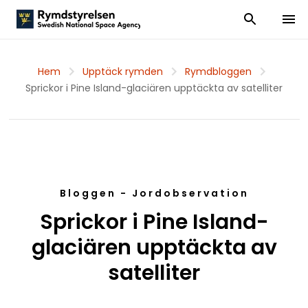
Visa och dölj
Visa 
Hem
Upptäck rymden
Rymdbloggen
Sprickor i Pine Island-glaciären upptäckta av satelliter
Bloggen - Jordobservation
Sprickor i Pine Island-
glaciären upptäckta av
satelliter