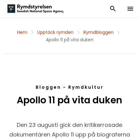
Visa och dölj
Visa 
Hem
Upptäck rymden
Rymdbloggen
Apollo 11 på vita duken
Bloggen - Rymdkultur
Apollo 11 på vita duken
Den 23 augusti gick den kritikerrosade
dokumentären Apollo 11 upp på biograferna