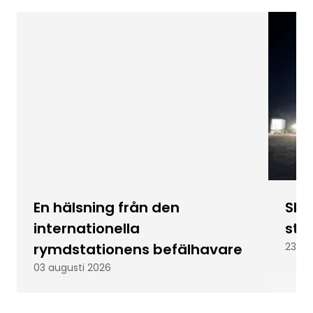
En hälsning från den
Skic
internationella
stu
rymdstationens befälhavare
23 ju
03 augusti 2026