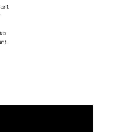
arit
r
öka
änt.
u