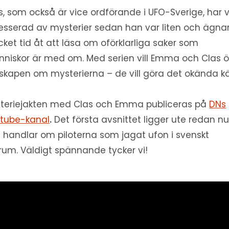
s, som också är vice ordförande i UFO-Sverige, har v
resserad av mysterier sedan han var liten och ägna
ket tid åt att läsa om oförklarliga saker som
niskor är med om. Med serien vill Emma och Clas 
skapen om mysterierna – de vill göra det okända k
teriejakten med Clas och Emma publiceras på
DNs
tube-kanal
.
Det första avsnittet ligger ute redan n
 handlar om piloterna som jagat ufon i svenskt
trum. Väldigt spännande tycker vi!