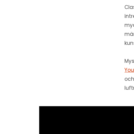
Cla
int
myc
män
kun
Mys
You
och
luf