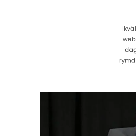
Ikvä
web
dag
rymde