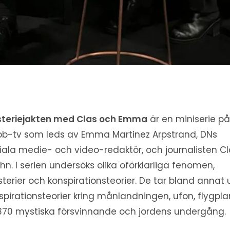
teriejakten med Clas och Emma
är en miniserie p
b-tv som leds av Emma Martinez Arpstrand, DNs
iala medie- och video-redaktör, och journalisten C
hn. I serien undersöks olika oförklarliga fenomen,
terier och konspirationsteorier. De tar bland annat
spirationsteorier kring månlandningen, ufon, flygpl
70 mystiska försvinnande och jordens undergång.