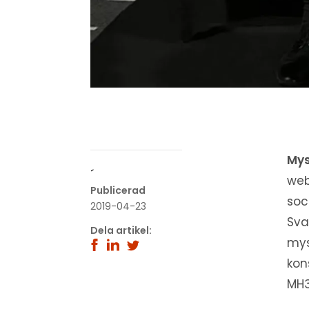
Mys
´
web
Publicerad
soc
2019-04-23
Sva
Dela artikel:
mys
kon
MH3