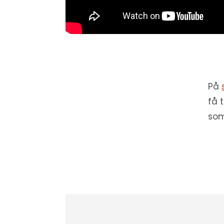
På
få 
som