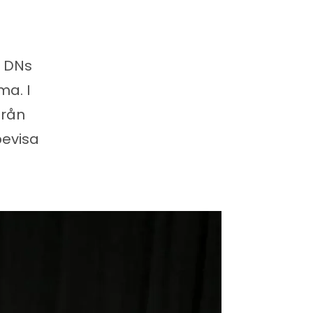
v DNs
a. I
från
bevisa