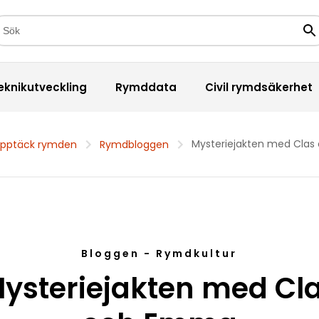
kfält
Sö
eknikutveckling
Rymddata
Civil rymdsäkerhet
Mysteriejakten med Cla
pptäck rymden
Rymdbloggen
Bloggen - Rymdkultur
ysteriejakten med Cl