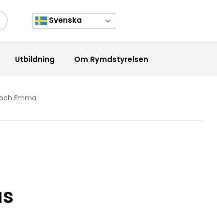
Svenska
kknapp
Utbildning
Om Rymdstyrelsen
s och Emma
as