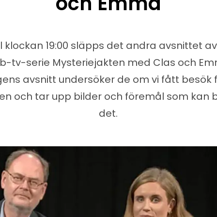
och Emma
ll klockan 19:00 släpps det andra avsnittet a
b-tv-serie Mysteriejakten med Clas och Emm
ens avsnitt undersöker de om vi fått besök 
n och tar upp bilder och föremål som kan 
det.