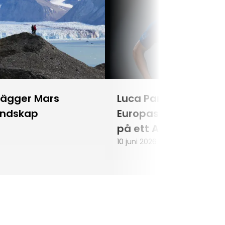
lägger Mars
Luca Parmitano blir
andskap
Europas första astr
på ett Artemisuppd
10 juni 2026