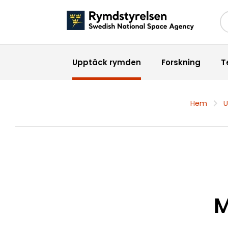
Sö
Upptäck rymden
Forskning
T
Hem
U
M