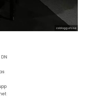
csblogg.ufo.se
å DN
las
 upp
anet