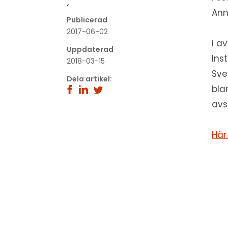
´
Ann
Publicerad
2017-06-02
I a
Uppdaterad
Ins
2018-03-15
Sve
Dela artikel:
bla
avs
Här