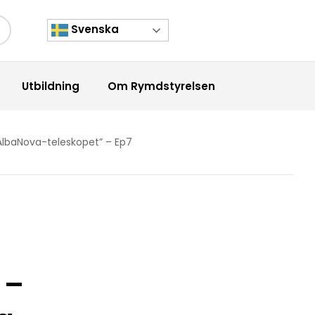
Svenska
kknapp
Utbildning
Om Rymdstyrelsen
AlbaNova-teleskopet” – Ep7
 –