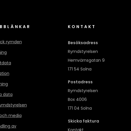
BBLÄNKAR
KONTAKT
ck rymden
Besöksadress
Rymdstyrelsen
ning
Hemvärnsgatan 9
itdata
171 54 Solna
ation
Postadress
ning
Rymdstyrelsen
a data
Box 4006
mdstyrelsen
171 04 Solna
 och media
Skicka faktura
dling av
Kontakt