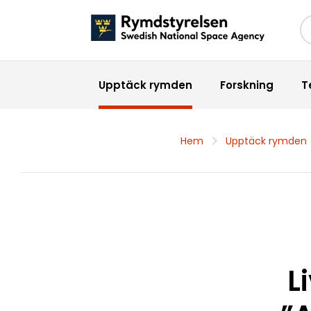
Sö
Upptäck rymden
Forskning
T
Hem
Upptäck rymden
L