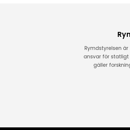
Rym
Rymdstyrelsen är
ansvar för statlig
gäller forskni