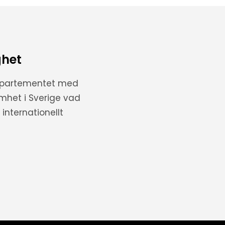
ghet
departementet med
amhet i Sverige vad
internationellt