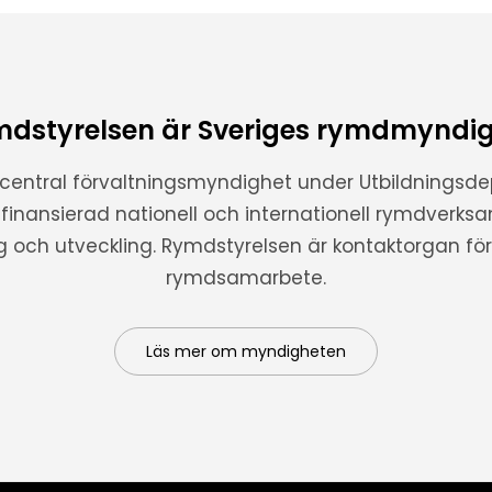
dstyrelsen är Sveriges rymdmyndi
 central förvaltningsmyndighet under Utbildnings
t finansierad nationell och internationell rymdverks
ng och utveckling. Rymdstyrelsen är kontaktorgan för 
rymdsamarbete.
Läs mer om myndigheten