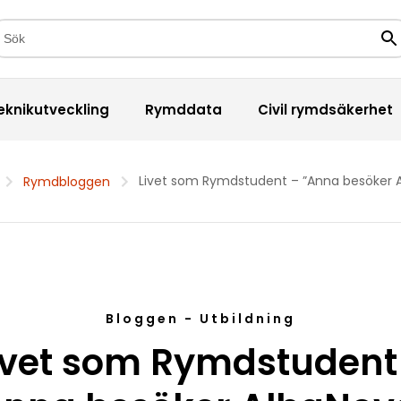
kfält
Sö
eknikutveckling
Rymddata
Civil rymdsäkerhet
Livet som Rymdstudent – ”Anna besöker 
Rymdbloggen
Bloggen - Utbildning
ivet som Rymdstudent