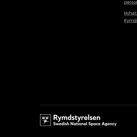
perso
Nyhet
Rymds