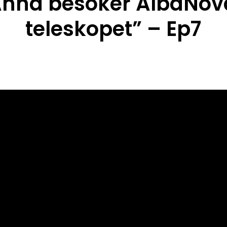
Anna besöker AlbaNov
teleskopet” – Ep7