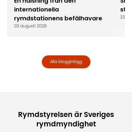
En hälsning från den
Skic
internationella
stu
rymdstationens befälhavare
23 ju
03 augusti 2026
Alla blogginlägg
Rymdstyrelsen är Sveriges
rymdmyndighet