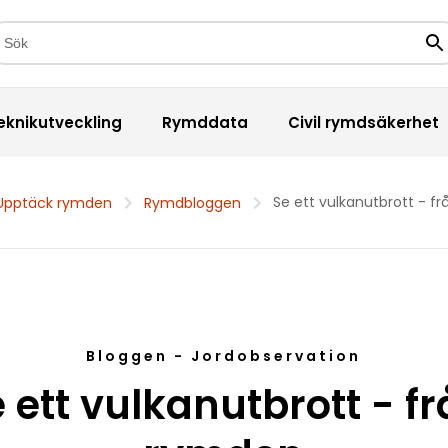
kfält
Sö
eknikutveckling
Rymddata
Civil rymdsäkerhet
Se ett vulkanutbrott - f
Upptäck rymden
Rymdbloggen
Bloggen - Jordobservation
 ett vulkanutbrott - f