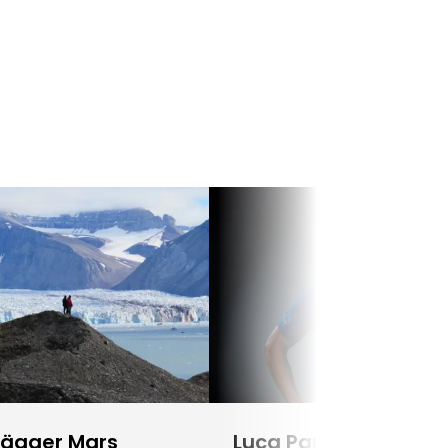
lägger Mars
Luca Parmitano blir