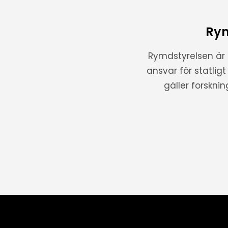
Rym
Rymdstyrelsen är
ansvar för statlig
gäller forskni