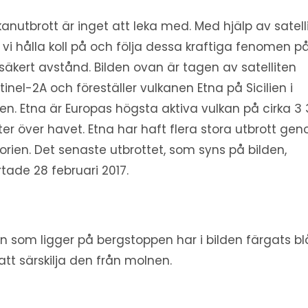
kanutbrott är inget att leka med. Med hjälp av satell
 vi hålla koll på och följa dessa kraftiga fenomen p
 säkert avstånd. Bilden ovan är tagen av satelliten
tinel-2A och föreställer vulkanen Etna på Sicilien i
lien. Etna är Europas högsta aktiva vulkan på cirka 3
er över havet. Etna har haft flera stora utbrott ge
torien. Det senaste utbrottet, som syns på bilden,
rtade 28 februari 2017.
n som ligger på bergstoppen har i bilden färgats bl
 att särskilja den från molnen.