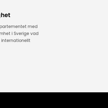
ghet
departementet med
amhet i Sverige vad
internationellt