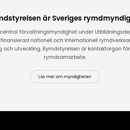
dstyrelsen är Sveriges rymdmyndi
 central förvaltningsmyndighet under Utbildnings
t finansierad nationell och internationell rymdverks
ng och utveckling. Rymdstyrelsen är kontaktorgan för 
rymdsamarbete.
Läs mer om myndigheten