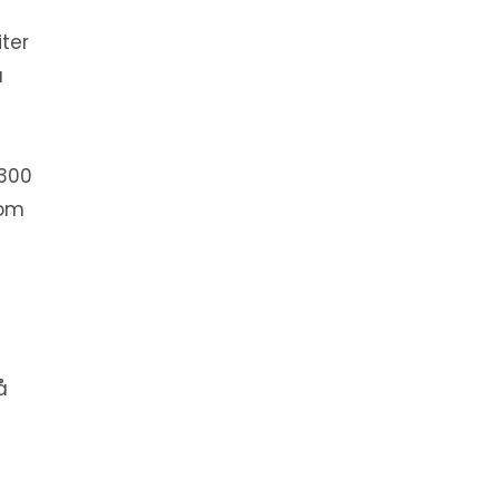
iter
å
 300
nom
å