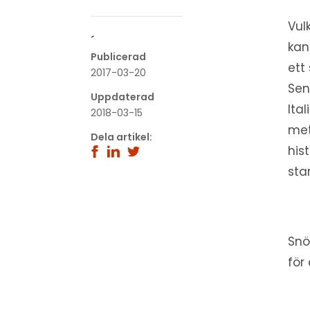
Vul
´
kan
Publicerad
ett
2017-03-20
Sen
Uppdaterad
Ita
2018-03-15
met
Dela artikel:
his
sta
Snö
för