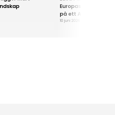
andskap
Europas första astr
på ett Artemisuppd
10 juni 2026