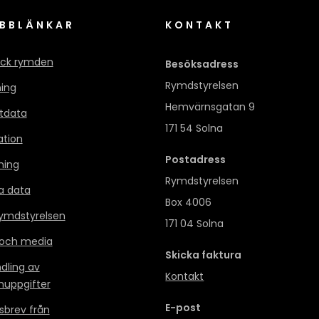
BBLÄNKAR
KONTAKT
ck rymden
Besöksadress
Rymdstyrelsen
ning
Hemvärnsgatan 9
itdata
171 54 Solna
ation
Postadress
ning
Rymdstyrelsen
a data
Box 4006
mdstyrelsen
171 04 Solna
 och media
Skicka faktura
dling av
Kontakt
nuppgifter
E-post
sbrev från