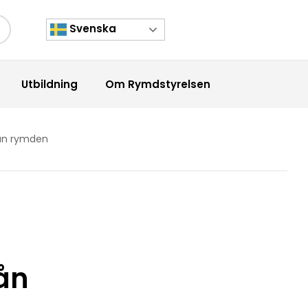
Svenska
kknapp
Utbildning
Om Rymdstyrelsen
rån rymden
rån