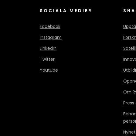
SOCIALA MEDIER
SNA
Facebook
Upptä
Instagram
Forsk
LinkedIn
Satell
Twitter
Innov
Youtube
Utbild
Öppn
Om Ry
Press
Behan
perso
Nyhet