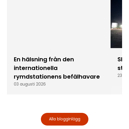
En hälsning från den
Skic
internationella
stu
rymdstationens befälhavare
23 ju
03 augusti 2026
Alla blogginlägg