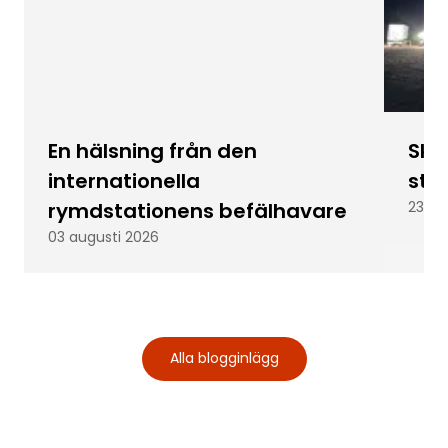
En hälsning från den
Skic
internationella
stu
rymdstationens befälhavare
23 ju
03 augusti 2026
Alla blogginlägg