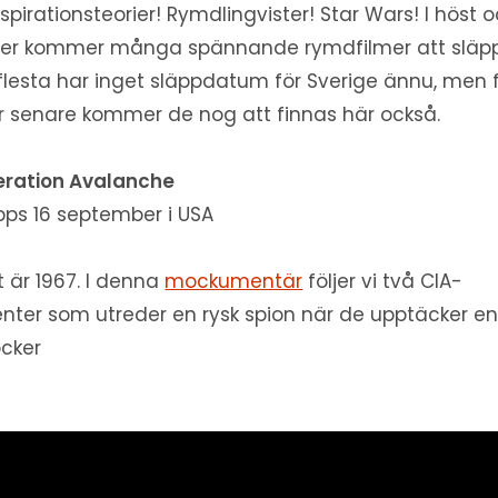
spirationsteorier! Rymdlingvister! Star Wars! I höst 
ter kommer många spännande rymdfilmer att släp
flesta har inget släppdatum för Sverige ännu, men f
er senare kommer de nog att finnas här också.
ration Avalanche
pps 16 september i USA
t är 1967. I denna
mockumentär
följer vi två CIA-
nter som utreder en rysk spion när de upptäcker e
cker