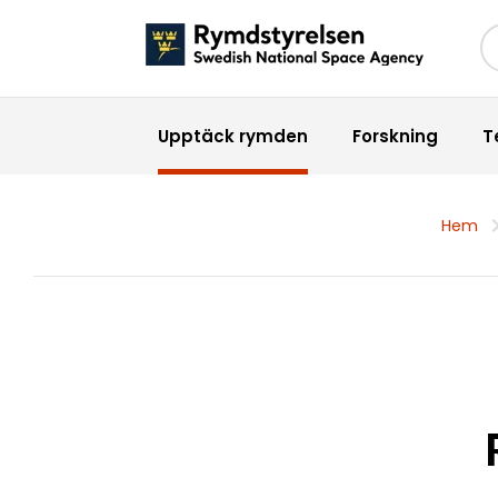
Sö
Upptäck rymden
Forskning
T
Hem