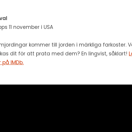
ival
pps 11 november i USA
mjordingar kommer till jorden i märkliga farkoster.
ckas dit för att prata med dem? En lingvist, såklart!
L
 på IMDb.