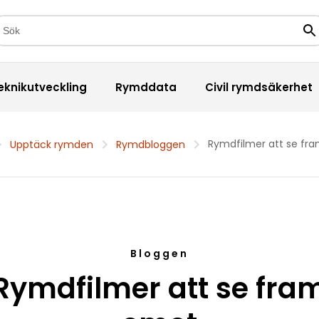
kfält
Sö
eknikutveckling
Rymddata
Civil rymdsäkerhet
Rymdfilmer att se fr
Upptäck rymden
Rymdbloggen
Bloggen
Rymdfilmer att se fra