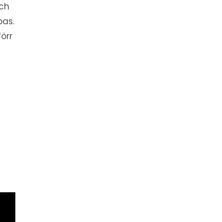
och
pas.
örr
n