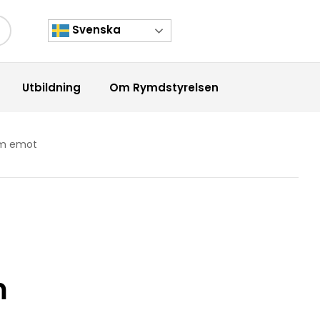
Svenska
kknapp
Utbildning
Om Rymdstyrelsen
am emot
m