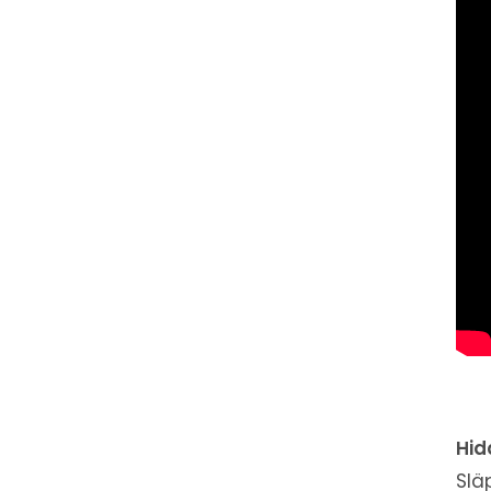
Hid
Slä