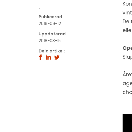
Kon
´
vin
Publicerad
De 
2016-09-12
ell
Uppdaterad
2018-03-15
Ope
Dela artikel:
Slä
Åre
age
cho