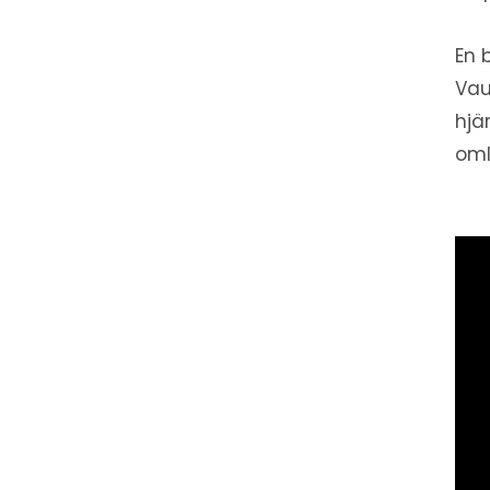
En 
Vau
hjä
oml