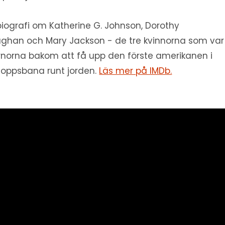
biografi om Katherine G. Johnson, Dorothy
ghan och Mary Jackson - de tre kvinnorna som var
rnorna bakom att få upp den förste amerikanen i
oppsbana runt jorden.
Läs mer på IMDb.