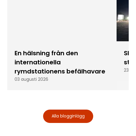
En hälsning från den
Skic
internationella
stu
rymdstationens befälhavare
23 ju
03 augusti 2026
Alla blogginlägg