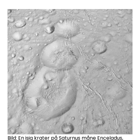
Bild: En isig krater på Saturnus måne Enceladus,