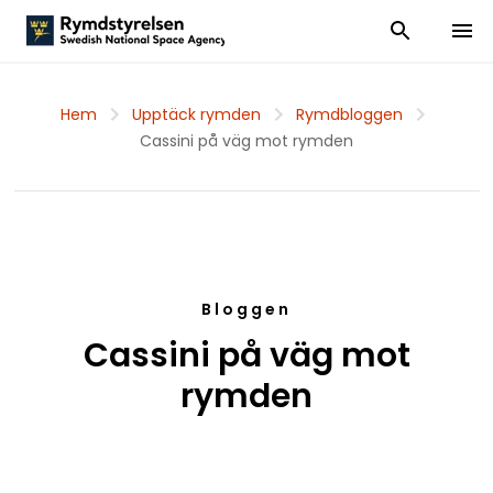
Visa och dölj
Visa 
Hem
Upptäck rymden
Rymdbloggen
Cassini på väg mot rymden
Bloggen
Cassini på väg mot
rymden