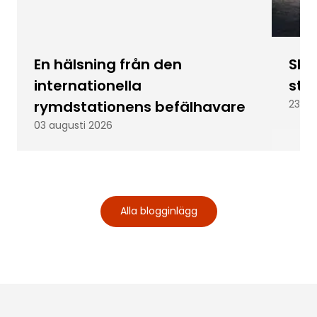
En hälsning från den
Skic
internationella
stu
rymdstationens befälhavare
23 ju
03 augusti 2026
Alla blogginlägg