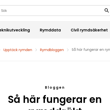
kfält
Sö
eknikutveckling
Rymddata
Civil rymdsäkerhet
Så här fungerar en ry
Upptäck rymden
Rymdbloggen
Bloggen
Så här fungerar en