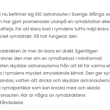
t nu befinner sig 100 astronauter i Sverige. Många a
 har gjort promenader utanpå en rymdstation elle
dfärja. För att klara livet i rymdens tuffa miljö krävs
ciell rymddräkt. Så här fungerar den.
ddräkten är mer än bara en dräkt. Egentligen
inner den mer om en rymdfarkost i miniformat.
kten skyddar astronauterna från att bli för varma el
la i rymdens mycket omväxlande klimat. Den ger sy
 andas, vatten att dricka och skyddar astronautern
 rymdpartiklar som kan krocka med och skada
ronauten. Här är några av rymddräktens
tåndsdelar.