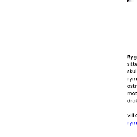
Ryg
sit
sku
rym
astr
mot
dräk
Vil
rym