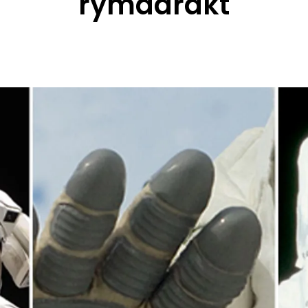
rymddräkt