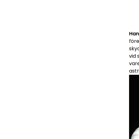
Han
för
sky
vid 
vare
ast