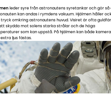
lmen
leder syre från astronautens syretankar och gör så 
ronauten kan andas i rymdens vakuum. Hjälmen håller oc
 tryck omkring astronautens huvud. Visiret är ofta guldfä
 att skydda mot solens starka strålar och de höga
peraturer som kan uppstå. På hjälmen kan både kamer
extra ljus fästas.