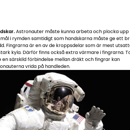
dskar.
Astronauter måste kunna arbeta och plocka upp
emål i rymden samtidigt som handskarna måste ge ett b
dd. Fingrarna är en av de kroppsdelar som är mest utsat
stark kyla. Därför finns också extra värmare i fingrarna. 
 en särskild förbindelse mellan dräkt och fingrar kan
ronauterna vrida på handleden.