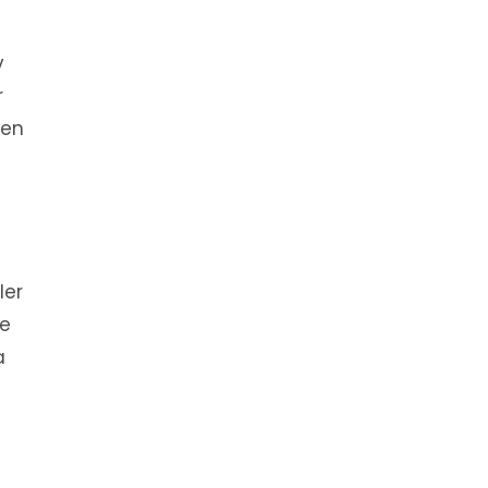
v
r
 en
ler
re
a