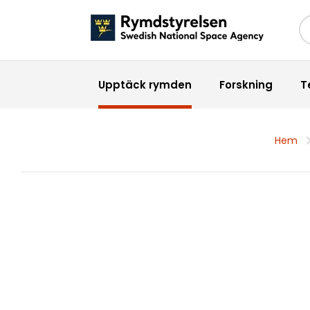
Sö
Upptäck rymden
Forskning
T
Hem