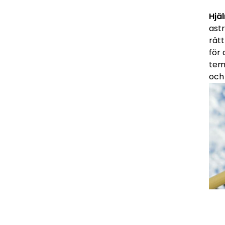
Hjä
ast
rätt
för
tem
och 