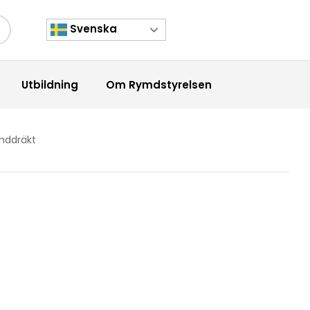
Svenska
kknapp
Utbildning
Om Rymdstyrelsen
mddräkt