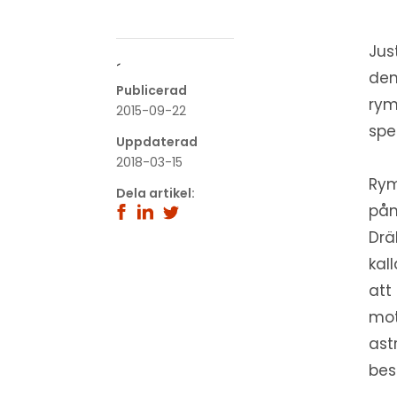
Jus
´
dem
Publicerad
rym
2015-09-22
spe
Uppdaterad
2018-03-15
Rym
Dela artikel:
påm
Drä
kal
att
mot
ast
bes