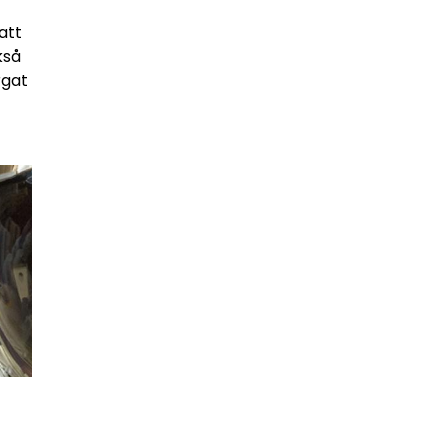
att
kså
rgat
a