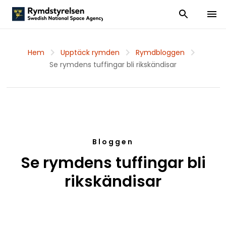
Visa och dölj
Visa 
Hem
Upptäck rymden
Rymdbloggen
Se rymdens tuffingar bli rikskändisar
Bloggen
Se rymdens tuffingar bli
rikskändisar