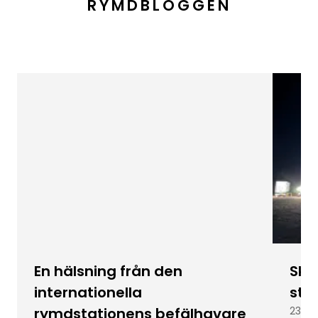
RYMDBLOGGEN
En hälsning från den
Skic
internationella
stu
rymdstationens befälhavare
23 ju