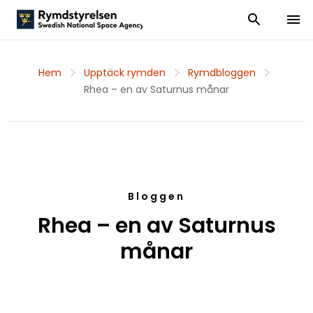
Visa och dölj
Visa 
Hem
Upptäck rymden
Rymdbloggen
Rhea – en av Saturnus månar
Bloggen
Rhea – en av Saturnus
månar