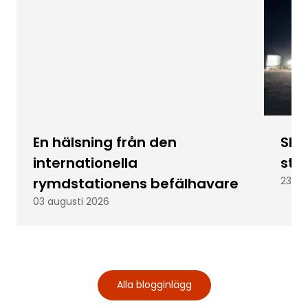
En hälsning från den
Skic
internationella
stu
rymdstationens befälhavare
23 ju
03 augusti 2026
Alla blogginlägg