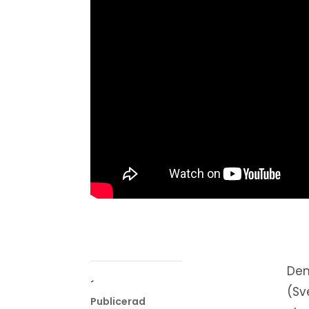
Den
´
(Sv
Publicerad