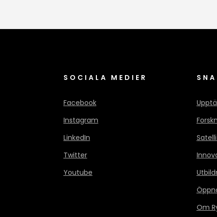
SOCIALA MEDIER
SNA
Facebook
Upptä
Instagram
Forsk
LinkedIn
Satell
Twitter
Innov
Youtube
Utbild
Öppn
Om Ry