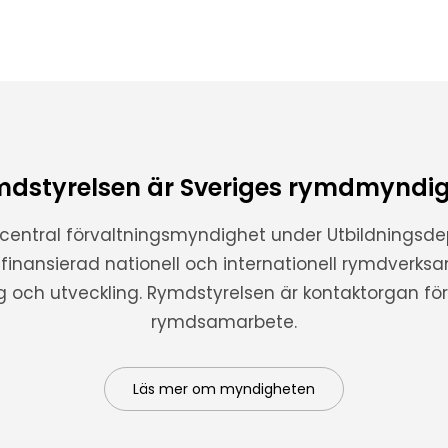
dstyrelsen är Sveriges rymdmyndi
 central förvaltningsmyndighet under Utbildnings
t finansierad nationell och internationell rymdverks
ng och utveckling. Rymdstyrelsen är kontaktorgan för 
rymdsamarbete.
Läs mer om myndigheten