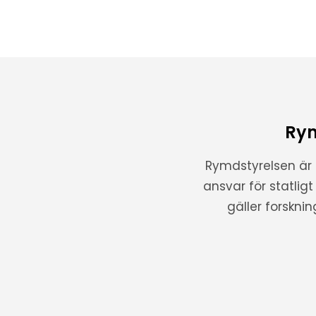
Rym
Rymdstyrelsen är
ansvar för statlig
gäller forskni