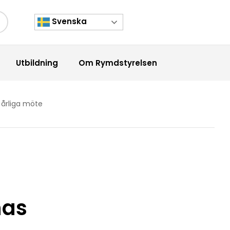
Svenska
kknapp
Utbildning
Om Rymdstyrelsen
 årliga möte
nas