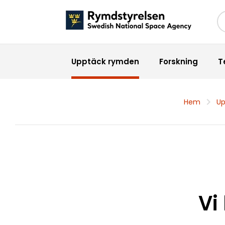
Sö
Upptäck rymden
Forskning
T
Hem
Up
Vi