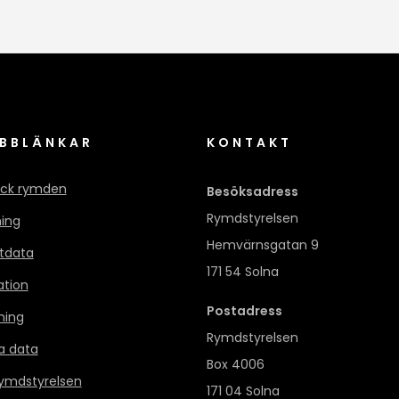
BBLÄNKAR
KONTAKT
ck rymden
Besöksadress
Rymdstyrelsen
ning
Hemvärnsgatan 9
itdata
171 54 Solna
ation
Postadress
ning
Rymdstyrelsen
a data
Box 4006
mdstyrelsen
171 04 Solna