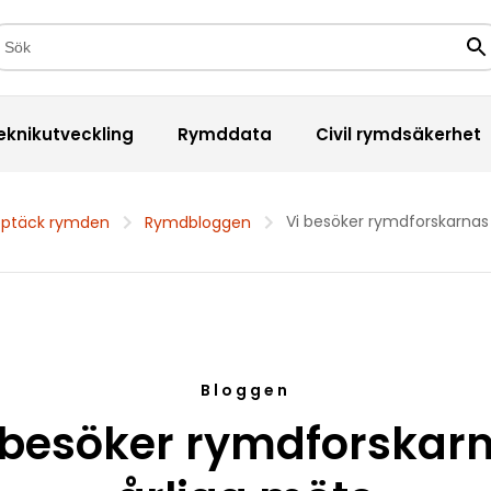
kfält
Sö
eknikutveckling
Rymddata
Civil rymdsäkerhet
Vi besöker rymdforskarnas
ptäck rymden
Rymdbloggen
Bloggen
 besöker rymdforskar