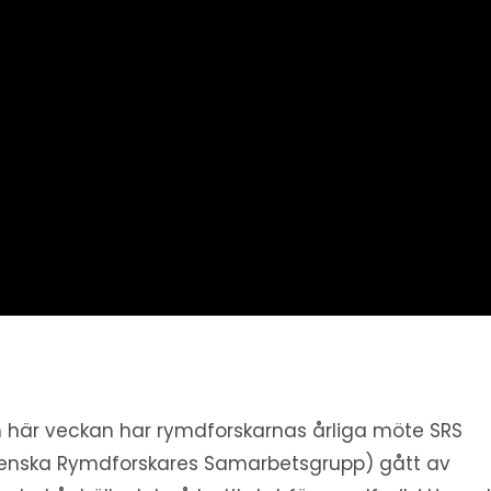
 här veckan har rymdforskarnas årliga möte SRS
enska Rymdforskares Samarbetsgrupp) gått av