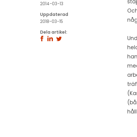
sta
2014-03-13
Och
Uppdaterad
någ
2018-03-15
Dela artikel:
Und
hel
han
med
arb
trä
(Ka
(bå
hål