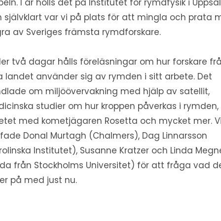
peln. I år hölls det på Institutet för rymdfysik i Uppsal
 självklart var vi på plats för att mingla och prata
ra av Sveriges främsta rymdforskare.
er två dagar hålls föreläsningar om hur forskare fr
a landet använder sig av rymden i sitt arbete. Det
dlade om miljöövervakning med hjälp av satellit,
icinska studier om hur kroppen påverkas i rymden,
etet med kometjägaren Rosetta och mycket mer. V
ffade Donal Murtagh (Chalmers), Dag Linnarsson
rolinska Institutet), Susanne Kratzer och Linda Megn
da från Stockholms Universitet) för att fråga vad d
ler på med just nu.