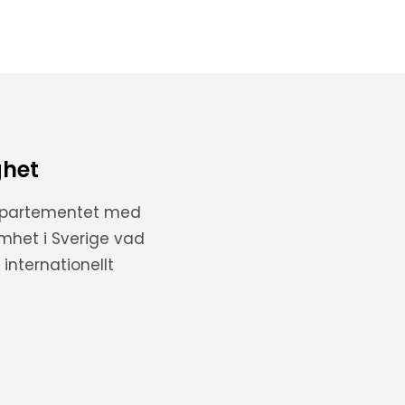
ghet
departementet med
amhet i Sverige vad
internationellt