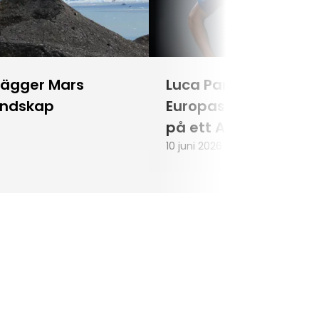
lägger Mars
Luca Parmitano blir
andskap
Europas första astr
på ett Artemisuppd
10 juni 2026