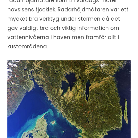
radarhöjdmätare som till vardags mäter
havsisens tjocklek. Radarhöjdmätaren var ett
mycket bra verktyg under stormen då det
gav väldigt bra och viktig information om
vattennivåerna i haven men framför allt i
kustområdena.