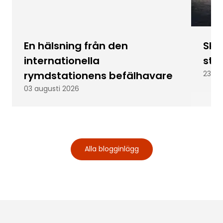
En hälsning från den
Skic
internationella
stu
rymdstationens befälhavare
23 ju
03 augusti 2026
Alla blogginlägg