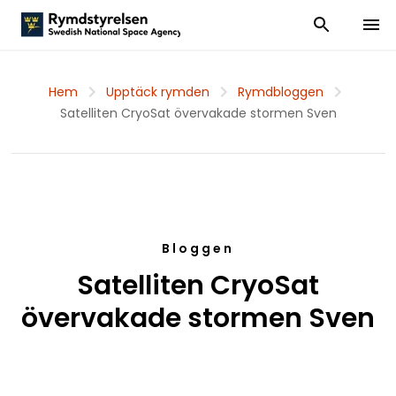
Visa och dölj
Visa 
Hem
Upptäck rymden
Rymdbloggen
Satelliten CryoSat övervakade stormen Sven
Bloggen
Satelliten CryoSat
övervakade stormen Sven