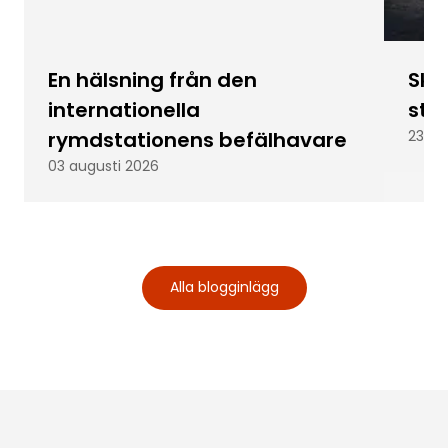
En hälsning från den
Skic
internationella
stu
rymdstationens befälhavare
23 ju
03 augusti 2026
Alla blogginlägg