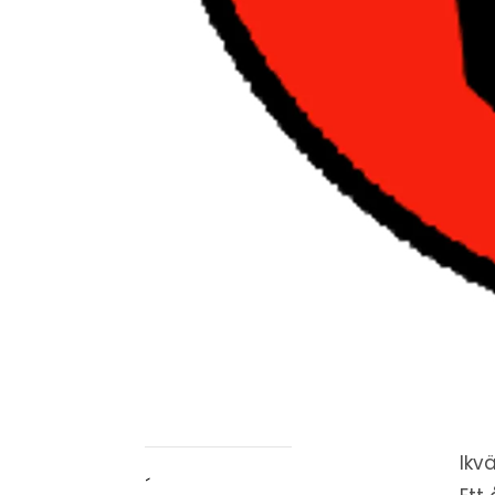
Ikv
´