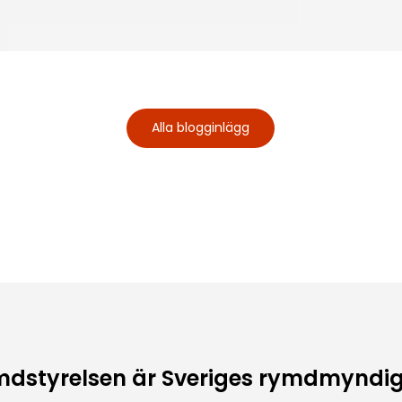
Alla blogginlägg
dstyrelsen är Sveriges rymdmyndi