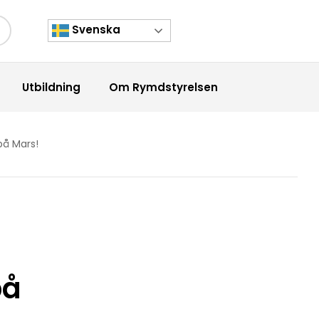
Svenska
kknapp
Utbildning
Om Rymdstyrelsen
 på Mars!
på