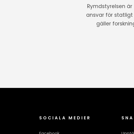
Rymdstyrelsen är
ansvar för statlig
gäller forskni
SOCIALA MEDIER
SNA
Facebook
Upptä