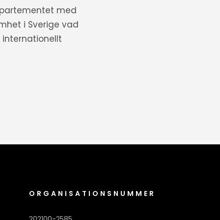
departementet med
amhet i Sverige vad
internationellt
ORGANISATIONSNUMMER
202100-2585