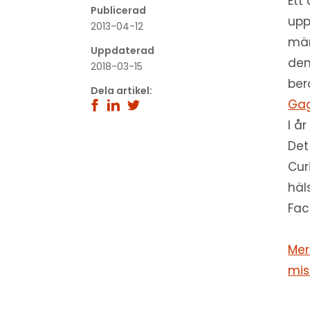
Ett
Publicerad
up
2013-04-12
män
Uppdaterad
den
2018-03-15
ber
Dela artikel:
Gag
I å
Det
Cur
häl
Fac
Mer
mis