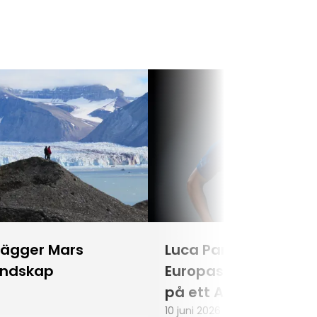
lägger Mars
Luca Parmitano blir
andskap
Europas första astr
på ett Artemisuppd
10 juni 2026