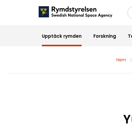
Sö
Upptäck rymden
Forskning
T
Hem
Y