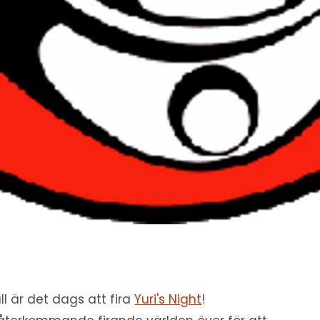
äll är det dags att fira
Yuri's Night
!