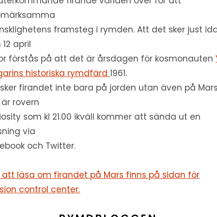
 återkommande firande världen över för att
pmärksamma
sklighetens framsteg i rymden. Att det sker just id
 12 april
or förstås på att det är årsdagen för kosmonauten
arins historiska rymdfärd
1961.
r sker firandet inte bara på jorden utan även på Mars
 är rovern
iosity som kl 21.00 ikväll kommer att sända ut en
sning via
ebook och Twitter.
 att läsa om firandet på Mars finns på sidan för
sion control center.