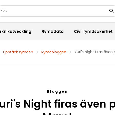
kfält
Sö
eknikutveckling
Rymddata
Civil rymdsäkerhet
Yuri's Night firas även
Upptäck rymden
Rymdbloggen
Bloggen
uri's Night firas även 