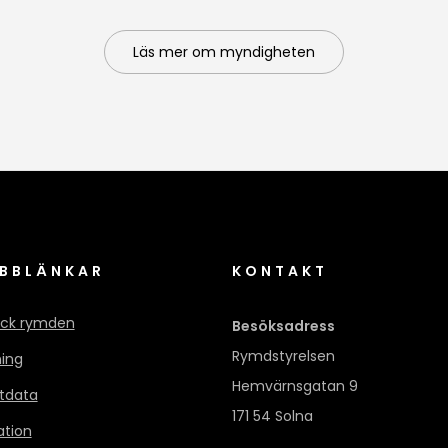
Läs mer om myndigheten
BBLÄNKAR
KONTAKT
ck rymden
Besöksadress
Rymdstyrelsen
ning
Hemvärnsgatan 9
itdata
171 54 Solna
ation