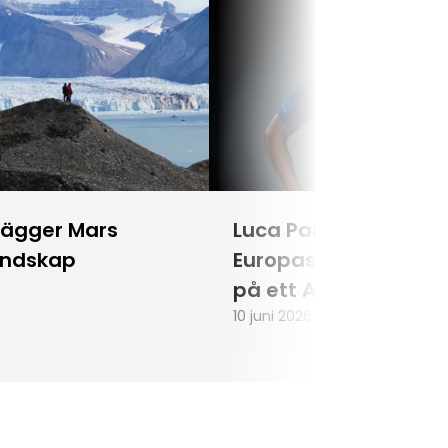
lägger Mars
Luca Parmitano blir
andskap
Europas första astr
på ett Artemisuppd
10 juni 2026