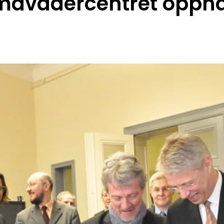
mdvädercentret öppna