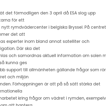
lät det förmodligen den 3 april då ESA slog upp
tarna för ett
t nytt rymdvädercenter i belgiska Bryssel. På centre
mer det att
nas experter inom bland annat satelliter och
igation. Där ska det
las och samordnas aktuell information om solen 
så kunna ges
bb support till allmänheten gällande frågor som rör
ret och miljön
ymden. Förhoppningen är att på så sätt stärka det
ernationella
arbetet kring frågor om vädret i rymden, exempelv
om att hantera