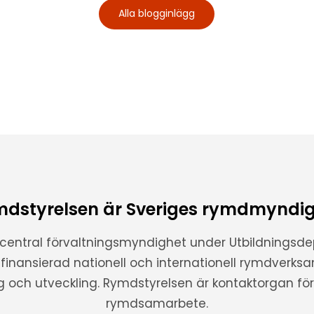
Alla blogginlägg
dstyrelsen är Sveriges rymdmyndi
 central förvaltningsmyndighet under Utbildnings
t finansierad nationell och internationell rymdverks
ng och utveckling. Rymdstyrelsen är kontaktorgan för 
rymdsamarbete.