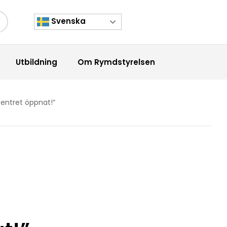
Svenska
kknapp
Utbildning
Om Rymdstyrelsen
entret öppnat!”