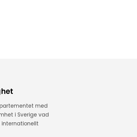
ghet
departementet med
amhet i Sverige vad
internationellt