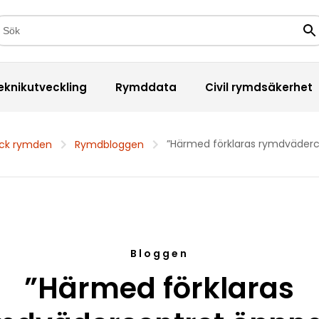
kfält
Sö
eknikutveckling
Rymddata
Civil rymdsäkerhet
”Härmed förklaras rymdväderc
ck rymden
Rymdbloggen
Bloggen
”Härmed förklaras