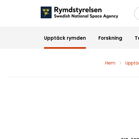
Sö
Upptäck rymden
Forskning
T
Hem
Upptä