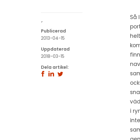
Så 
´
por
Publicerad
hel
2013-04-15
kom
Uppdaterad
fin
2018-03-15
nav
Dela artikel:
sam
ock
sna
väd
i r
int
sam
gen