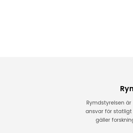
Rym
Rymdstyrelsen är
ansvar för statlig
gäller forskni