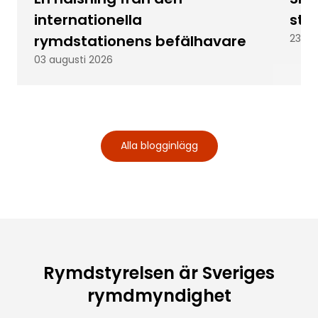
internationella
stu
rymdstationens befälhavare
23 ju
03 augusti 2026
Alla blogginlägg
Rymdstyrelsen är Sveriges
rymdmyndighet