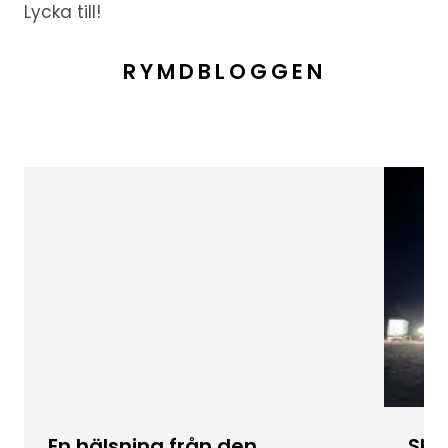
Lycka till!
RYMDBLOGGEN
En hälsning från den
Skic