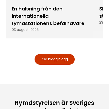
En hälsning från den
Skic
internationella
stu
rymdstationens befälhavare
23 ju
03 augusti 2026
Alla blogginlägg
Rymdstyrelsen är Sveriges