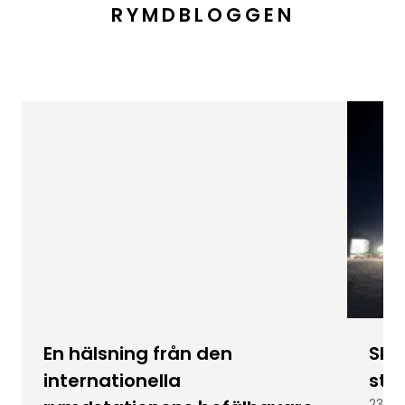
RYMDBLOGGEN
En hälsning från den
Skic
internationella
stu
23 ju