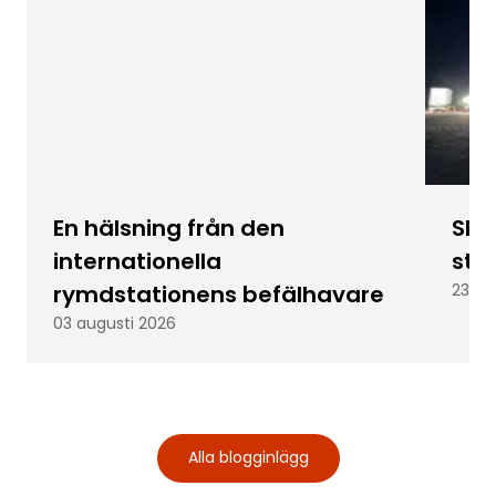
En hälsning från den
Skic
internationella
stu
rymdstationens befälhavare
23 ju
03 augusti 2026
Alla blogginlägg