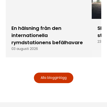
En hälsning från den
Skic
internationella
stu
rymdstationens befälhavare
23 ju
03 augusti 2026
Alla blogginlägg