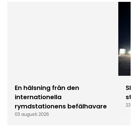
En hälsning från den
Skic
internationella
stu
rymdstationens befälhavare
23 ju
03 augusti 2026