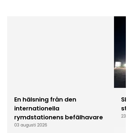
En hälsning från den
Skic
internationella
stu
rymdstationens befälhavare
23 ju
03 augusti 2026