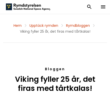
Visa och dölj
Visa 
Hem
Upptäck rymden
Rymdbloggen
Viking fyller 25 år, det firas med tårtkalas!
Bloggen
Viking fyller 25 år, det
firas med tårtkalas!