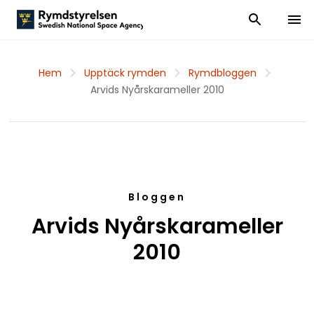
Visa och dölj
Visa 
Hem
Upptäck rymden
Rymdbloggen
Arvids Nyårskarameller 2010
Bloggen
Arvids Nyårskarameller
2010