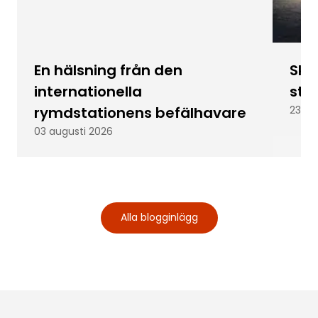
En hälsning från den
Skic
internationella
stu
rymdstationens befälhavare
23 ju
03 augusti 2026
Alla blogginlägg