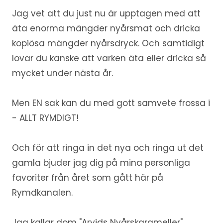
Jag vet att du just nu är upptagen med att
äta enorma mängder nyårsmat och dricka
kopiösa mängder nyårsdryck. Och samtidigt
lovar du kanske att varken äta eller dricka så
mycket under nästa år.
Men EN sak kan du med gott samvete frossa i
- ALLT RYMDIGT!
Och för att ringa in det nya och ringa ut det
gamla bjuder jag dig på mina personliga
favoriter från året som gått här på
Rymdkanalen.
Jag kallar dom "Arvids Nyårskarameller".