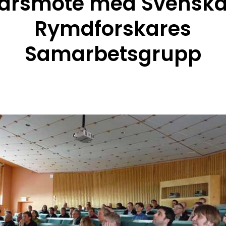
årsmöte med Svensk
Rymdforskares
Samarbetsgrupp