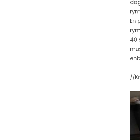
dag
rym
En 
rym
40 
mus
enb
//Kr