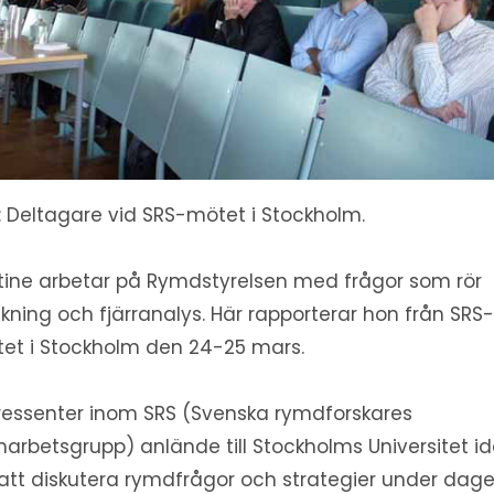
d: Deltagare vid SRS-mötet i Stockholm.
stine arbetar på Rymdstyrelsen med frågor som rör
skning och fjärranalys. Här rapporterar hon från SRS
et i Stockholm den 24-25 mars.
tressenter inom SRS (Svenska rymdforskares
arbetsgrupp) anlände till Stockholms Universitet i
 att diskutera rymdfrågor och strategier under dag