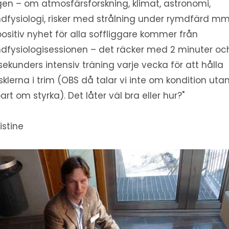
en – om atmosfärsforskning, klimat, astronomi,
dfysiologi, risker med strålning under rymdfärd mm
positiv nyhet för alla soffliggare kommer från
dfysiologisessionen – det räcker med 2 minuter oc
sekunders intensiv träning varje vecka för att hålla
klerna i trim (OBS då talar vi inte om kondition uta
art om styrka). Det låter väl bra eller hur?"
istine