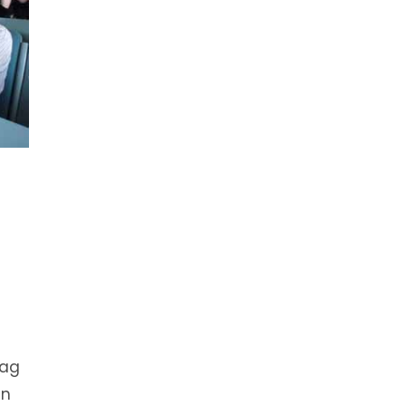
-
dag
en