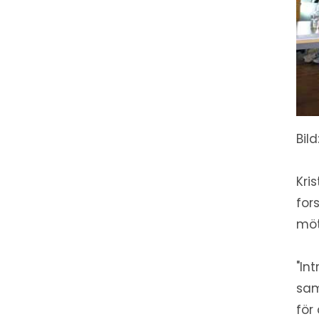
Bil
Kri
for
möt
"In
sam
för