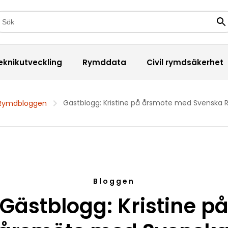
kfält
Sö
eknikutveckling
Rymddata
Civil rymdsäkerhet
Gästblogg: Kristine på årsmöte med Svenska
Rymdbloggen
Bloggen
Gästblogg: Kristine p