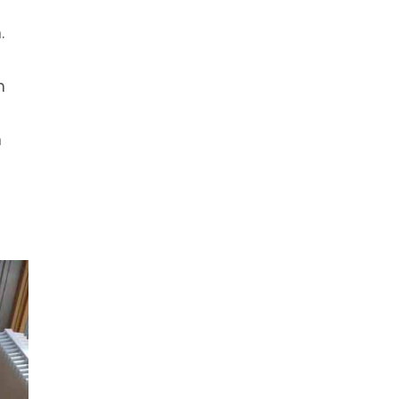
.
h
n