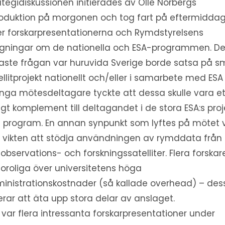
ategidiskussionen initierades av Olle Norbergs
roduktion på morgonen och tog fart på eftermidda
er forskarpresentationerna och Rymdstyrelsens
gningar om de nationella och ESA-programmen. D
aste frågan var huruvida Sverige borde satsa på 
ellitprojekt nationellt och/eller i samarbete med ESA
ga mötesdeltagare tyckte att dessa skulle vara et
tigt komplement till deltagandet i de stora ESA:s proj
 program. En annan synpunkt som lyftes på mötet 
a vikten att stödja användningen av rymddata från
dobservations- och forskningssatelliter. Flera forskar
 oroliga över universitetens höga
inistrationskostnader (så kallade overhead) – des
kerar att äta upp stora delar av anslaget.
 var flera intressanta forskarpresentationer under