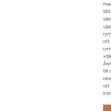
med
SRS
akt
upp
rym
att
rym
väl
Åre
til
rel
att
fra