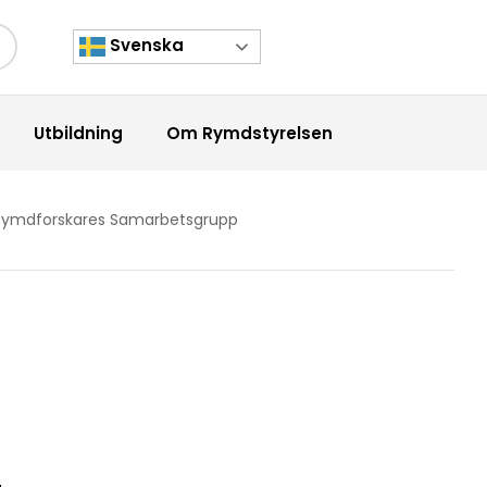
Svenska
kknapp
Utbildning
Om Rymdstyrelsen
 Rymdforskares Samarbetsgrupp
å