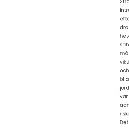
Str
int
eft
dra
het
sat
mån
vik
och
bl 
jor
var
adm
ris
Det