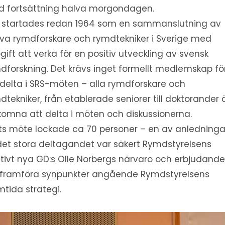
 fortsättning halva morgondagen.
 startades redan 1964 som en sammanslutning av
iva rymdforskare och rymdtekniker i Sverige med
gift att verka för en positiv utveckling av svensk
dforskning. Det krävs inget formellt medlemskap fö
 delta i SRS-möten – alla rymdforskare och
dtekniker, från etablerade seniorer till doktorander 
komna att delta i möten och diskussionerna.
ts möte lockade ca 70 personer – en av anledning
l det stora deltagandet var säkert Rymdstyrelsens
ativt nya GD:s Olle Norbergs närvaro och erbjudande
 framföra synpunkter angående Rymdstyrelsens
mtida strategi.