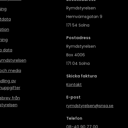
Rymdstyrelsen
ning
Hemvärnsgatan 9
itdata
171 54 Solna
ation
Postadress
ning
Rymdstyrelsen
a data
Box 4006
mdstyrelsen
171 04 Solna
 och media
Skicka faktura
dling av
Kontakt
nuppgifter
E-post
sbrev från
tyrelsen
rymdstyrelsen@snsa.se
Telefon
08-40 90 77 00