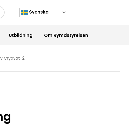
Svenska
kknapp
Utbildning
Om Rymdstyrelsen
av CryoSat-2
ng