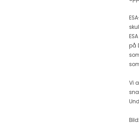
ESA
sku
ESA
på 
som
som
Vi 
sna
Und
Bil