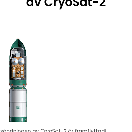
av CryoSat-2
sändningen av CryoSat-2 är framflyttad!