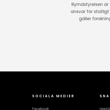
Rymdstyrelsen är
ansvar för statlig
gäller forskni
SOCIALA MEDIER
SNA
Facebook
Upptä