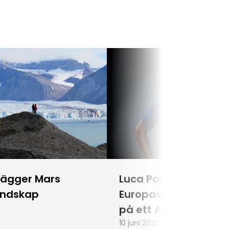
lägger Mars
Luca Parmitano blir
andskap
Europas första astr
på ett Artemisuppd
10 juni 2026