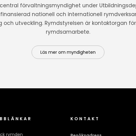
 central förvaltningsmyndighet under Utbildnings
t finansierad nationell och internationell rymdverks
ng och utveckling. Rymdstyrelsen är kontaktorgan för 
rymdsamarbete.
Läs mer om myndigheten
BBLÄNKAR
KONTAKT
ck rymden
Besöksadress