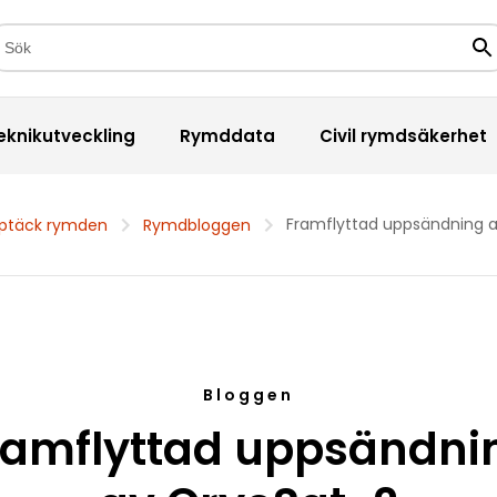
kfält
Sö
eknikutveckling
Rymddata
Civil rymdsäkerhet
Framflyttad uppsändning 
ptäck rymden
Rymdbloggen
Bloggen
ramflyttad uppsändni