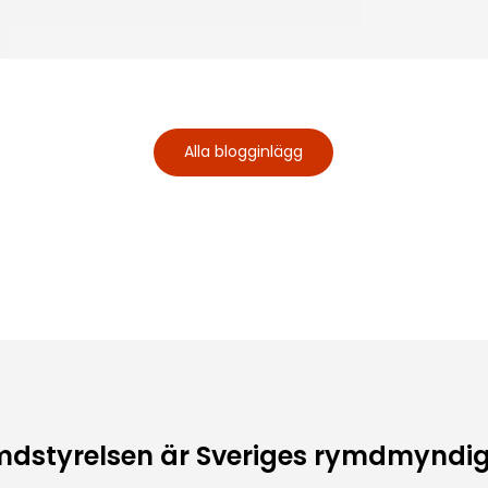
Alla blogginlägg
dstyrelsen är Sveriges rymdmyndi