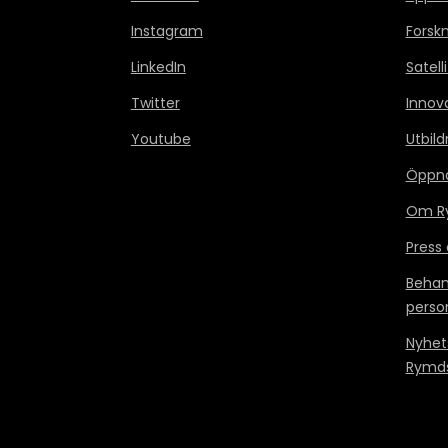
Instagram
Forsk
LinkedIn
Satell
Twitter
Innov
Youtube
Utbild
Öppn
Om Ry
Press
Behan
perso
Nyhet
Rymds