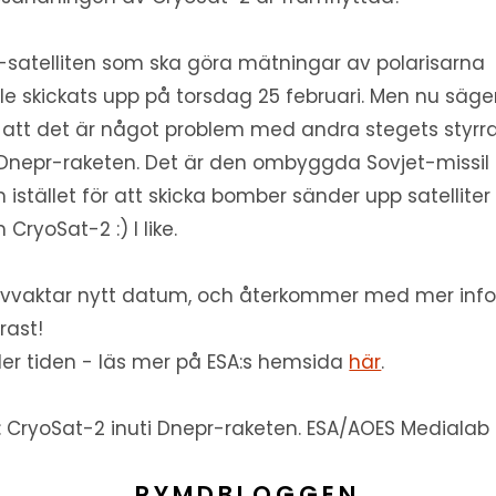
-satelliten som ska göra mätningar av polarisarna
lle skickats upp på torsdag 25 februari. Men nu säge
 att det är något problem med andra stegets styrr
Dnepr-raketen. Det är den ombyggda Sovjet-missil
 istället för att skicka bomber sänder upp satelliter
 CryoSat-2 :) I like.
avvaktar nytt datum, och återkommer med mer inf
rast!
er tiden - läs mer på ESA:s hemsida
här
.
d: CryoSat-2 inuti Dnepr-raketen. ESA/AOES Medialab
RYMDBLOGGEN