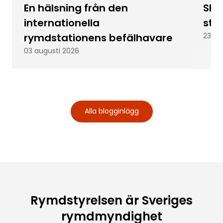
En hälsning från den
Skic
internationella
stu
rymdstationens befälhavare
23 ju
03 augusti 2026
Alla blogginlägg
Rymdstyrelsen är Sveriges
rymdmyndighet