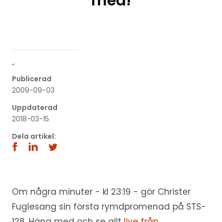
med!
´
Publicerad
2009-09-03
Uppdaterad
2018-03-15
Dela artikel:
Om några minuter - kl 23:19 - gör Christer
Fuglesang sin första rymdpromenad på STS-
128. Häng med och se allt
live från