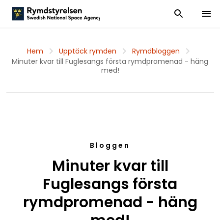
Visa och dölj
Visa 
Hem
Upptäck rymden
Rymdbloggen
Minuter kvar till Fuglesangs första rymdpromenad - häng
med!
Bloggen
Minuter kvar till
Fuglesangs första
rymdpromenad - häng