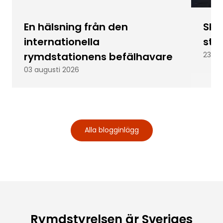
En hälsning från den
Skic
internationella
stu
rymdstationens befälhavare
23 ju
03 augusti 2026
Alla blogginlägg
Rymdstyrelsen är Sveriges