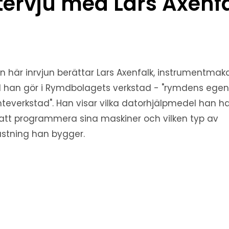
tervju med Lars Axenf
en här inrvjun berättar Lars Axenfalk, instrumentmaka
 han gör i Rymdbolagets verkstad - "rymdens ege
teverkstad". Han visar vilka datorhjälpmedel han h
 att programmera sina maskiner och vilken typ av
ustning han bygger.