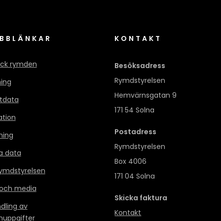
BBLÄNKAR
KONTAKT
ck rymden
Besöksadress
Rymdstyrelsen
ning
Hemvärnsgatan 9
itdata
171 54 Solna
ation
Postadress
ning
Rymdstyrelsen
a data
Box 4006
mdstyrelsen
171 04 Solna
 och media
Skicka faktura
dling av
Kontakt
nuppgifter