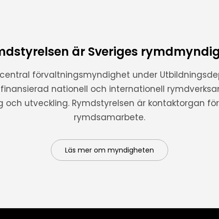
dstyrelsen är Sveriges rymdmyndi
 central förvaltningsmyndighet under Utbildnings
t finansierad nationell och internationell rymdverks
ng och utveckling. Rymdstyrelsen är kontaktorgan för 
rymdsamarbete.
Läs mer om myndigheten