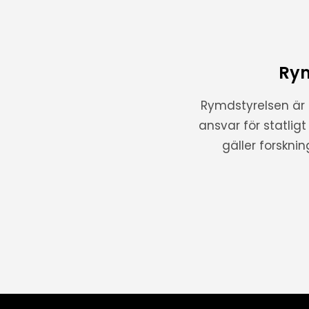
Rym
Rymdstyrelsen är
ansvar för statlig
gäller forskni