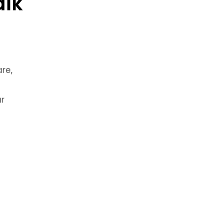
alk
re,
n
ar