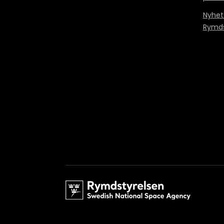
Nyhet
Rymds