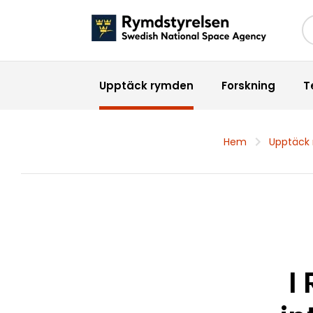
Sö
Upptäck rymden
Forskning
T
Hem
Upptäck
I