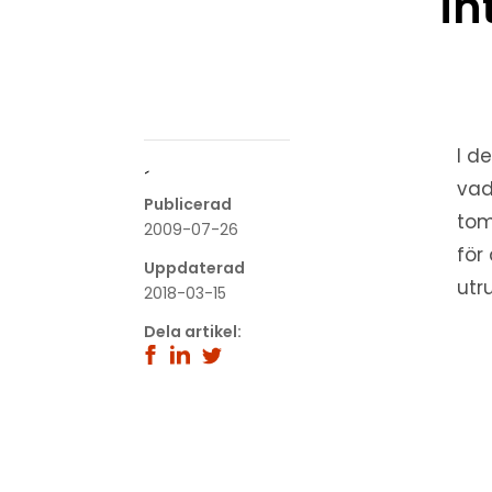
in
I d
´
vad
Publicerad
tom
2009-07-26
för
Uppdaterad
utr
2018-03-15
Dela artikel: