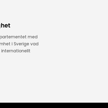
ghet
departementet med
amhet i Sverige vad
internationellt