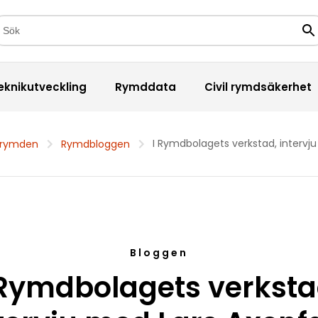
kfält
Sö
eknikutveckling
Rymddata
Civil rymdsäkerhet
I Rymdbolagets verkstad, intervj
 rymden
Rymdbloggen
Bloggen
 Rymdbolagets verksta