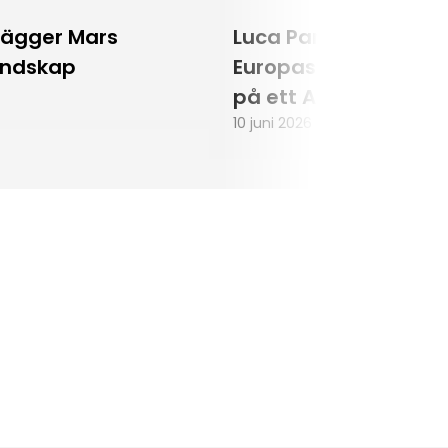
lägger Mars
Luca Parmitano blir
andskap
Europas första astr
på ett Artemisuppd
10 juni 2026