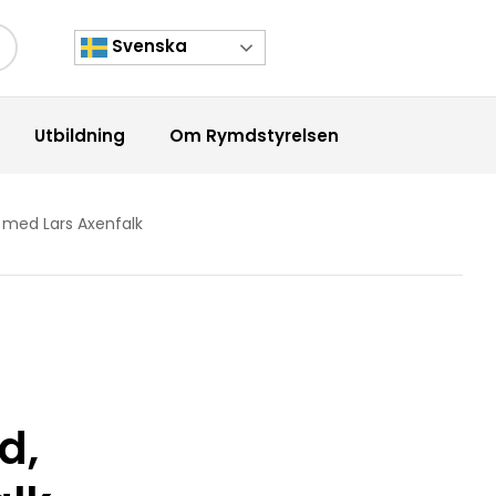
Svenska
kknapp
Utbildning
Om Rymdstyrelsen
u med Lars Axenfalk
d,