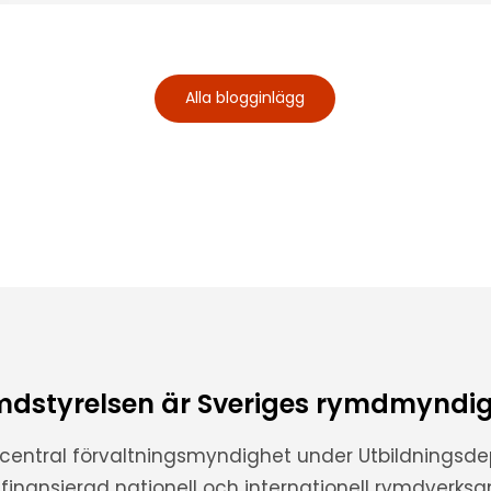
Alla blogginlägg
dstyrelsen är Sveriges rymdmyndi
 central förvaltningsmyndighet under Utbildnings
t finansierad nationell och internationell rymdverks