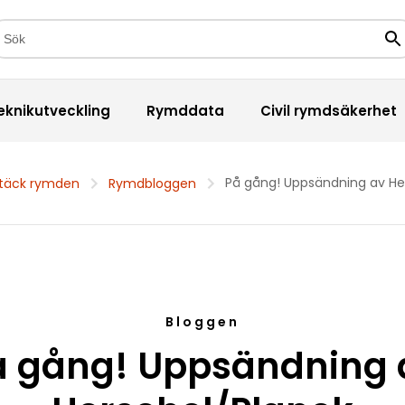
kfält
Sö
eknikutveckling
Rymddata
Civil rymdsäkerhet
På gång! Uppsändning av He
täck rymden
Rymdbloggen
Bloggen
å gång! Uppsändning 