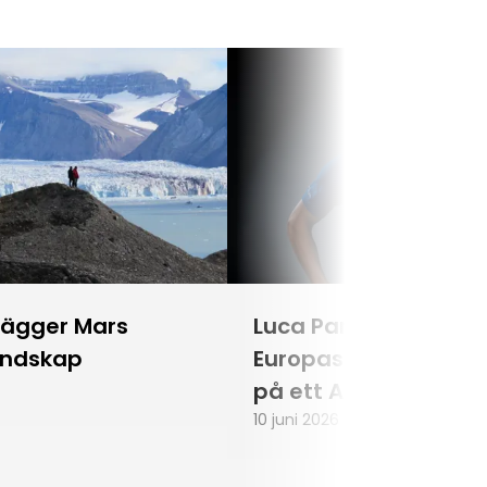
lägger Mars
Luca Parmitano blir
andskap
Europas första astr
på ett Artemisuppd
10 juni 2026