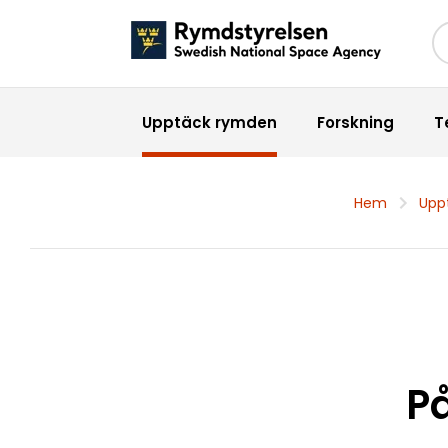
Sö
Upptäck rymden
Forskning
T
Hem
Upp
P