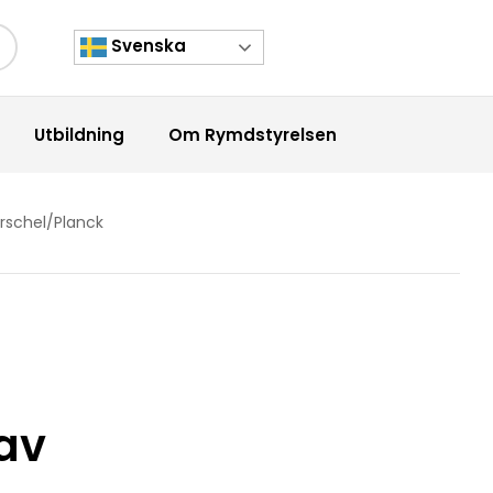
Svenska
kknapp
Utbildning
Om Rymdstyrelsen
rschel/Planck
av