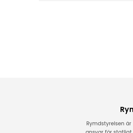
Rym
Rymdstyrelsen är
ansvar för statlig