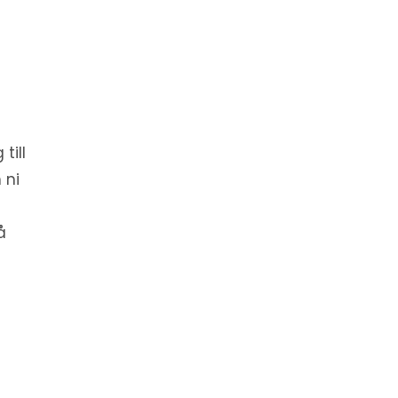
till
 ni
å