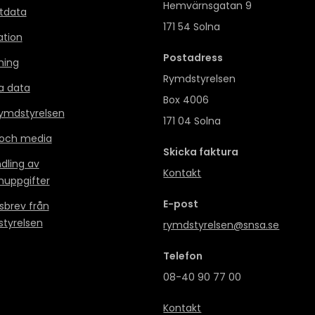
Hemvärnsgatan 9
itdata
171 54 Solna
ation
Postadress
ning
Rymdstyrelsen
a data
Box 4006
mdstyrelsen
171 04 Solna
 och media
Skicka faktura
dling av
Kontakt
nuppgifter
E-post
sbrev från
tyrelsen
rymdstyrelsen@snsa.se
Telefon
08-40 90 77 00
Kontakt