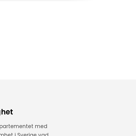
ghet
departementet med
amhet i Sverige vad