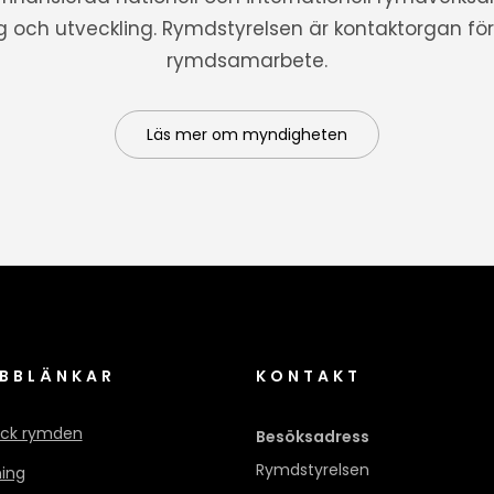
ng och utveckling. Rymdstyrelsen är kontaktorgan för 
rymdsamarbete.
Läs mer om myndigheten
BBLÄNKAR
KONTAKT
ck rymden
Besöksadress
Rymdstyrelsen
ning