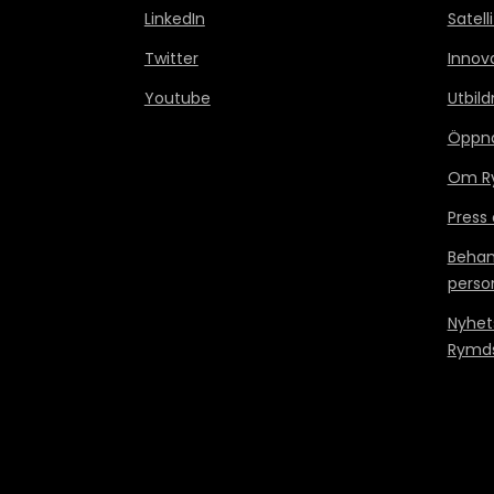
LinkedIn
Satell
Twitter
Innov
Youtube
Utbild
Öppn
Om Ry
Press
Behan
perso
Nyhet
Rymds