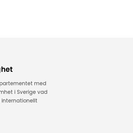
ghet
departementet med
amhet i Sverige vad
internationellt