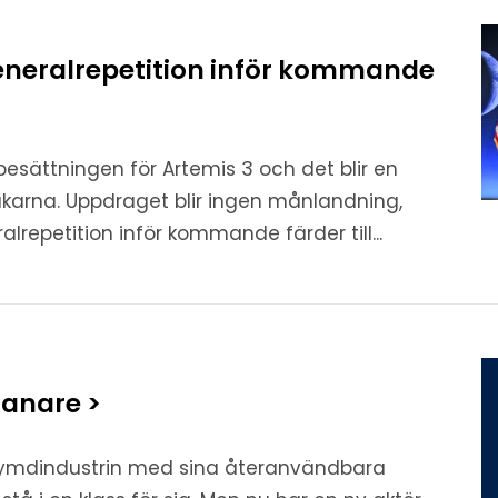
generalrepetition inför kommande
esättningen för Artemis 3 och det blir en
pakarna. Uppdraget blir ingen månlandning,
epetition inför kommande färder till...
anare >
ymdindustrin med sina återanvändbara