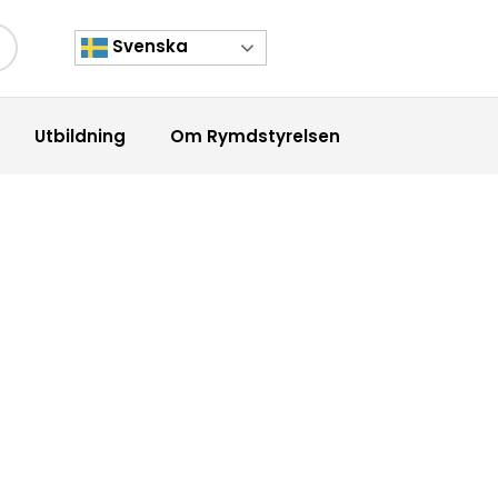
Svenska
kknapp
Utbildning
Om Rymdstyrelsen