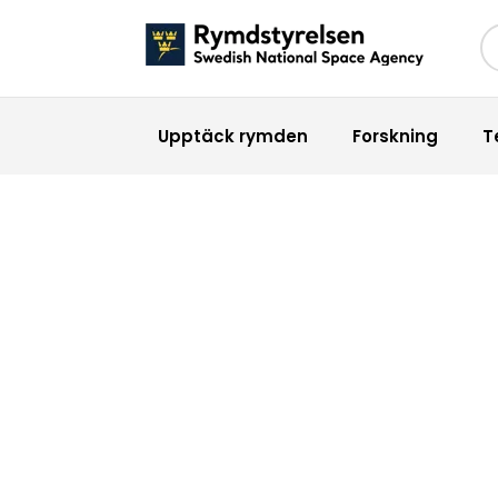
Sö
Upptäck rymden
Forskning
T