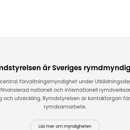
dstyrelsen är Sveriges rymdmyndi
 central förvaltningsmyndighet under Utbildnings
t finansierad nationell och internationell rymdverks
ng och utveckling. Rymdstyrelsen är kontaktorgan för 
rymdsamarbete.
Läs mer om myndigheten