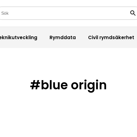
kfält
Sö
eknikutveckling
Rymddata
Civil rymdsäkerhet
#blue origin