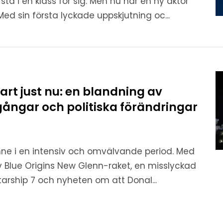
tå i en klass för sig. Men nu har en ny aktör
 Med sin första lyckade uppskjutning oc...
rt just nu: en blandning av
ngar och politiska förändringar
nne i en intensiv och omvälvande period. Med
v Blue Origins New Glenn-raket, en misslyckad
arship 7 och nyheten om att Donal...