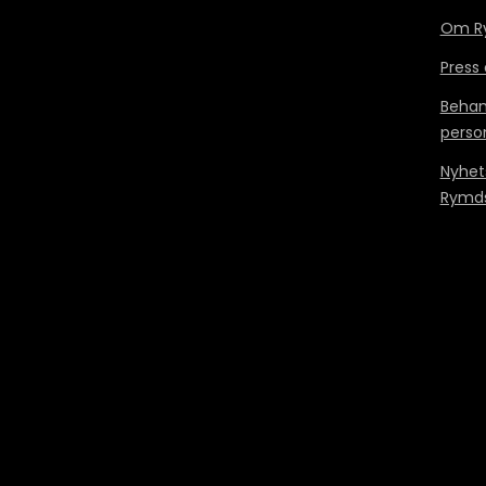
Om Ry
Press
Behan
perso
Nyhet
Rymds