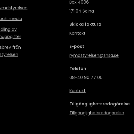
Box 4006
mdstyrelsen
171 04 Solna
 och media
Skicka faktura
dling av
Kontakt
nuppgifter
E-post
sbrev från
tyrelsen
rymdstyrelsen@snsa.se
Telefon
08-40 90 77 00
Kontakt
Tillgänglighetsredogörelse
Tillgänglighetsredogörelse