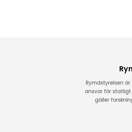
Rym
Rymdstyrelsen är
ansvar för statlig
gäller forskni