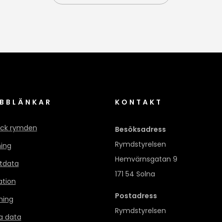
BBLÄNKAR
KONTAKT
ck rymden
Besöksadress
Rymdstyrelsen
ning
Hemvärnsgatan 9
itdata
171 54 Solna
ation
Postadress
ning
Rymdstyrelsen
a data