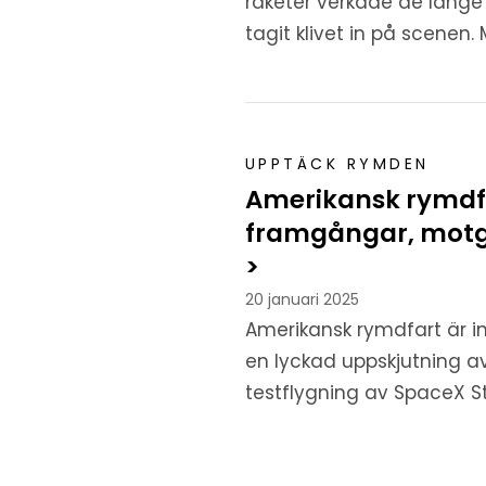
raketer verkade de länge s
tagit klivet in på scenen.
UPPTÄCK RYMDEN
Amerikansk rymdfa
framgångar, motgå
>
20 januari 2025
Amerikansk rymdfart är i
en lyckad uppskjutning a
testflygning av SpaceX St